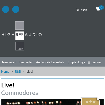
0
Deutsch
Neuheiten
Bestseller
Audiophile Essentials
Empfehlungen
Genres
Home
R&B
Live!
Hörtipps
Top Alben
Angebote
Preorder
Vorschau
Free Sampler
Videos
Live!
Commodores