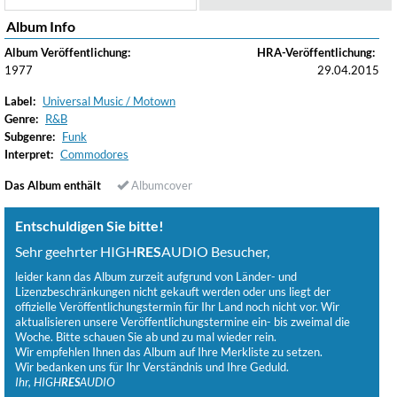
Album Info
Album Veröffentlichung:
HRA-Veröffentlichung:
1977
29.04.2015
Label:
Universal Music / Motown
Genre:
R&B
Subgenre:
Funk
Interpret:
Commodores
Das Album enthält
Albumcover
Entschuldigen Sie bitte!
Sehr geehrter HIGH
RES
AUDIO Besucher,
leider kann das Album zurzeit aufgrund von Länder- und
Lizenzbeschränkungen nicht gekauft werden oder uns liegt der
offizielle Veröffentlichungstermin für Ihr Land noch nicht vor. Wir
aktualisieren unsere Veröffentlichungstermine ein- bis zweimal die
Woche. Bitte schauen Sie ab und zu mal wieder rein.
Wir empfehlen Ihnen das Album auf Ihre Merkliste zu setzen.
Wir bedanken uns für Ihr Verständnis und Ihre Geduld.
Ihr, HIGH
RES
AUDIO