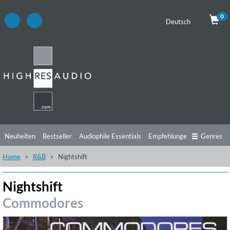
0
Deutsch
Neuheiten
Bestseller
Audiophile Essentials
Empfehlungen
Genres
Home
R&B
Nightshift
Hörtipps
Top Alben
Angebote
Preorder
Vorschau
Free Sampler
Videos
Nightshift
Commodores