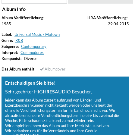
Album Info
Album Veröffentlichung:
HRA-Veröffentlichung:
1985
29.04.2015
Label:
Universal Music / Motown
Genre:
R&B
Subgenre:
Contemporary
Interpret:
Commodores
Komponist:
Diverse
Das Album enthält
Albumcover
Entschuldigen Sie bitte!
Sehr geehrter HIGH
RES
AUDIO Besucher,
leider kann das Album zurzeit aufgrund von Länder- und
Lizenzbeschränkungen nicht gekauft werden oder uns liegt der
offizielle Veröffentlichungstermin für Ihr Land noch nicht vor. Wir
aktualisieren unsere Veröffentlichungstermine ein- bis zweimal die
Woche. Bitte schauen Sie ab und zu mal wieder rein.
Wir empfehlen Ihnen das Album auf Ihre Merkliste zu setzen.
Wir bedanken uns für Ihr Verständnis und Ihre Geduld.