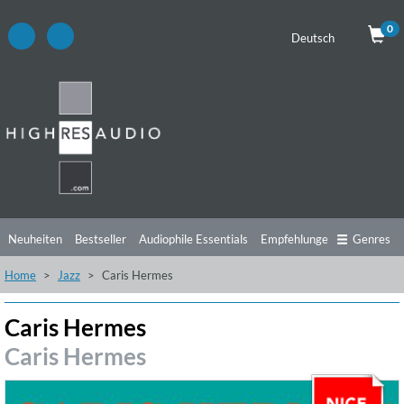
0
Deutsch
Neuheiten
Bestseller
Audiophile Essentials
Empfehlungen
Genres
Home
Jazz
Caris Hermes
Hörtipps
Top Alben
Angebote
Preorder
Vorschau
Free Sampler
Videos
Caris Hermes
Caris Hermes