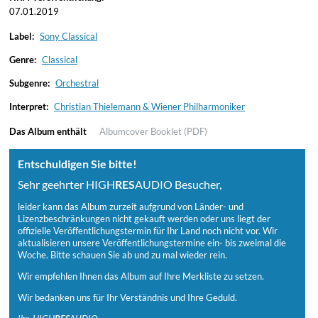
07.01.2019
Label:
Sony Classical
Genre:
Classical
Subgenre:
Orchestral
Interpret:
Christian Thielemann & Wiener Philharmoniker
Das Album enthält
Albumcover
Booklet (PDF)
Entschuldigen Sie bitte!
Sehr geehrter HIGH
RES
AUDIO Besucher,
leider kann das Album zurzeit aufgrund von Länder- und
Lizenzbeschränkungen nicht gekauft werden oder uns liegt der
offizielle Veröffentlichungstermin für Ihr Land noch nicht vor. Wir
aktualisieren unsere Veröffentlichungstermine ein- bis zweimal die
Woche. Bitte schauen Sie ab und zu mal wieder rein.
Wir empfehlen Ihnen das Album auf Ihre Merkliste zu setzen.
Wir bedanken uns für Ihr Verständnis und Ihre Geduld.