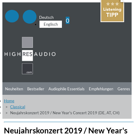
Deutsch
0
Englisch
Neuheiten
Bestseller
Audiophile Essentials
Empfehlungen
Genres
Home
Hörtipps
Top Alben
Angebote
Preorder
Vorschau
Free Sampler
Classical
Neujahrskonzert 2019 / New Year's Concert 2019 (DE, AT, CH)
Videos
Neujahrskonzert 2019 / New Year's