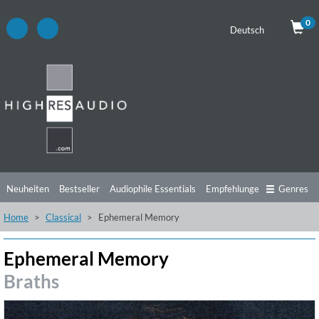
0
Deutsch
Neuheiten
Bestseller
Audiophile Essentials
Empfehlungen
Genres
Home
Classical
Ephemeral Memory
Hörtipps
Top Alben
Angebote
Preorder
Vorschau
Free Sampler
Videos
Ephemeral Memory
Braths