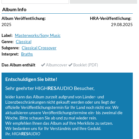
Album Info
Album Veröffentlichung:
HRA-Veröffentlichung:
2025
29.08.2025
Label:
Masterworks/Sony Music
Genre:
Classical
Subgenre:
Classical Crossover
Interpret:
Braths
Das Album enthält
Albumcover
Booklet (PDF)
Entschuldigen Sie bitte!
Sehr geehrter HIGH
RES
AUDIO Besucher,
leider kann das Album zurzeit aufgrund von Länder- und
Lizenzbeschränkungen nicht gekauft werden oder uns liegt der
offizielle Veröffentlichungstermin für Ihr Land noch nicht vor. Wir
aktualisieren unsere Veröffentlichungstermine ein- bis zweimal die
Woche. Bitte schauen Sie ab und zu mal wieder rein.
Wir empfehlen Ihnen das Album auf Ihre Merkliste zu setzen.
Wir bedanken uns für Ihr Verständnis und Ihre Geduld.
Ihr, HIGH
RES
AUDIO