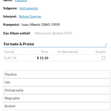
Genre:
Classical
Subgenre:
Instrumental
Interpret:
Nelson Goerner
Komponist:
Isaac Albeniz (1860-1909)
Das Album enthält
Albumcover
Booklet (PDF)
Formate & Preise
?
Format
Preis
Im Warenkorb
Kaufen
FLAC 96
$ 15,10
Playliste
Info
Diskographie
Biographie
Booklet