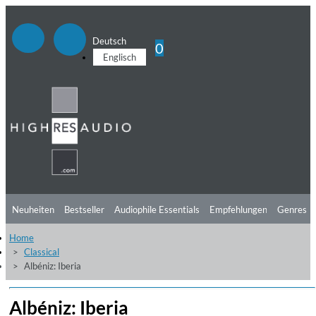
Deutsch
0
Englisch
Neuheiten
Bestseller
Audiophile Essentials
Empfehlungen
Genres
Home
Hörtipps
Top Alben
Angebote
Preorder
Vorschau
Free Sampler
Classical
Albéniz: Iberia
Videos
Albéniz: Iberia