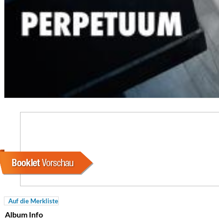
Coherence
Cindy Blackman Santana
Genre:
Jazz
Auf die Merkliste
Album Info