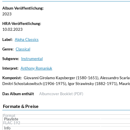
Album Veröffentlichung:
2023
HRA-Veröffentlichung:
10.02.2023
Label:
Alpha Classics
Genre:
Classical
Subgenre:
Instrumental
Convergence (Reference Edition)
Malia, Boris Blank
Interpret:
Anthony Romaniuk
Genre:
Jazz
Komponist:
Giovanni Girolamo Kapsberger (1580-1651), Alessandro Scarla
Dmitri Schostakowitsch ((1906-1975), Igor Strawinsky (1882-1971), Mauri
Das Album enthält
Albumcover
Booklet (PDF)
Formate & Preise
Format
Playliste
FLAC 192
Info