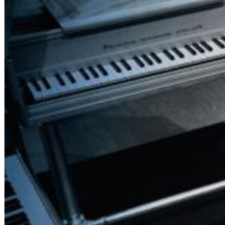
12 Golden Country Greats (Remaster 2026 Deluxe Edition - Remas
Ween
Genre:
Folk