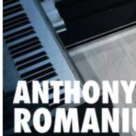
Big Band Bossa Nova (Remastered)
Stan Getz
Genre:
Jazz