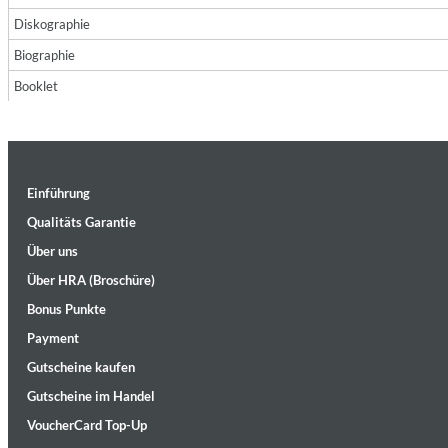
Diskographie
Biographie
Booklet
Maximum Swing: The Unissued 1965 Half Note Recordings (Stereo
Einführung
Wes Montgomery, Wynton Kelly Trio
Genre:
Jazz
Qualitäts Garantie
Über uns
Über HRA (Broschüre)
Bonus Punkte
Payment
Gutscheine kaufen
Gutscheine im Handel
VoucherCard Top-Up