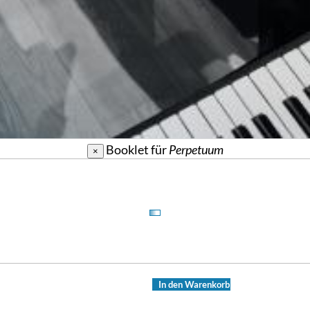
Booklet für
Perpetuum
×
In den Warenkorb