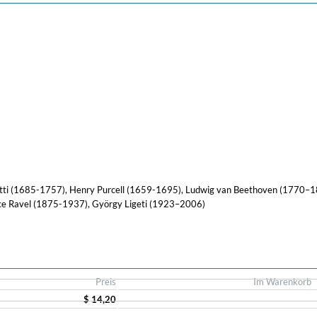
tti (1685-1757), Henry Purcell (1659-1695), Ludwig van Beethoven (1770–
ce Ravel (1875-1937), György Ligeti (1923–2006)
Preis
Im Warenkorb
$ 14,20