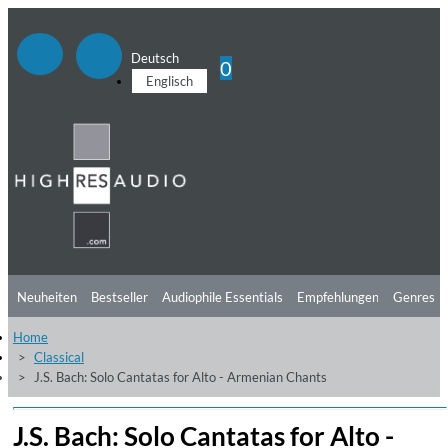
Deutsch
0
Englisch
Neuheiten
Bestseller
Audiophile Essentials
Empfehlungen
Genres
Home
Hörtipps
Top Alben
Angebote
Preorder
Vorschau
Free Sampler
Classical
J.S. Bach: Solo Cantatas for Alto - Armenian Chants
Videos
J.S. Bach: Solo Cantatas for Alto -