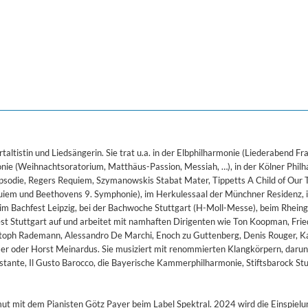
ered)
 Armenian Chants
ana & Fritz Krämer
rtaltistin und Liedsängerin. Sie trat u.a. in der Elbphilharmonie (Liederabend Fr
monie (Weihnachtsoratorium, Matthäus-Passion, Messiah, …), in der Kölner Phil
sodie, Regers Requiem, Szymanowskis Stabat Mater, Tippetts A Child of Our T
uiem und Beethovens 9. Symphonie), im Herkulessaal der Münchner Residenz, i
beim Bachfest Leipzig, bei der Bachwoche Stuttgart (H-Moll-Messe), beim Rhein
est Stuttgart auf und arbeitet mit namhaften Dirigenten wie Ton Koopman, Frie
istoph Rademann, Alessandro De Marchi, Enoch zu Guttenberg, Denis Rouger, K
er oder Horst Meinardus. Sie musiziert mit renommierten Klangkörpern, darun
estante, Il Gusto Barocco, die Bayerische Kammerphilharmonie, Stiftsbarock St
 mit dem Pianisten Götz Payer beim Label Spektral. 2024 wird die Einspielu