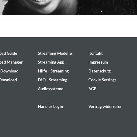
oad Guide
Streaming Modelle
Kontakt
oad Manager
Streaming App
Impressum
- Download
Hilfe - Streaming
Datenschutz
 Download
FAQ - Streaming
Cookie Settings
Audiosysteme
AGB
Händler Login
Vertrag widerrufen
 1965 Half Note Recordings (Stereo Remastered)
y Trio