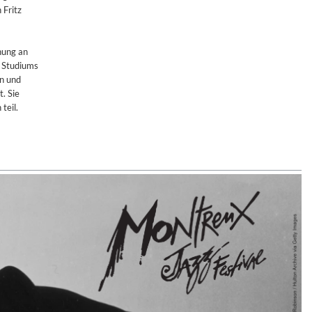
 Fritz
nung an
s Studiums
en und
. Sie
teil.