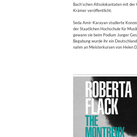
Coherence
Bach’schen Altsolokantaten mit der 
Cindy Blackman Santana
Krämer veröffentlicht.
Genre:
Jazz
Seda Amir-Karayan studierte Konze
der Staatlichen Hochschule für Musi
gewann sie beim Podium Junger Gesa
Begabung wurde ihr ein Deutschlands
nahm an Meisterkursen von Helen Do
Convergence (Reference Editi
Malia, Boris Blank