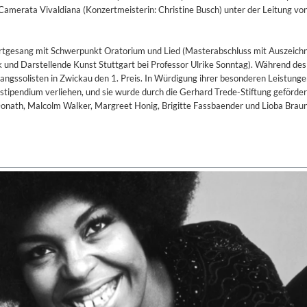
Camerata Vivaldiana (Konzertmeisterin: Christine Busch) unter der Leitung von
rtgesang mit Schwerpunkt Oratorium und Lied (Masterabschluss mit Auszeich
k und Darstellende Kunst Stuttgart bei Professor Ulrike Sonntag). Während de
ngssolisten in Zwickau den 1. Preis. In Würdigung ihrer besonderen Leistung
tipendium verliehen, und sie wurde durch die Gerhard Trede-Stiftung gefördert
nath, Malcolm Walker, Margreet Honig, Brigitte Fassbaender und Lioba Braun 
on)