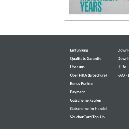
Genre:
Jazz
Einführung
Downl
Qualitäts Garantie
Downl
Über uns
Hilfe 
Über HRA (Broschüre)
FAQ -
Bonus Punkte
Payment
Gutscheine kaufen
Gutscheine im Handel
Maximum Swing: The Unissued
Wes Montgomery, Wynton Kell
VoucherCard Top-Up
Genre:
Jazz