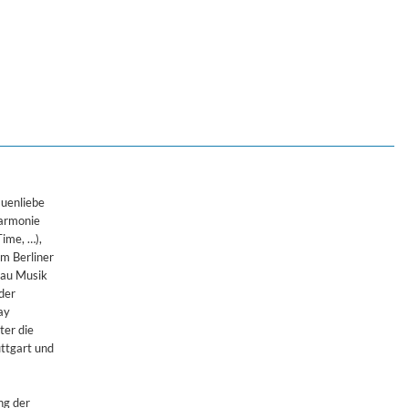
auenliebe
harmonie
ime, …),
m Berliner
gau Musik
der
ay
ter die
uttgart und
ng der