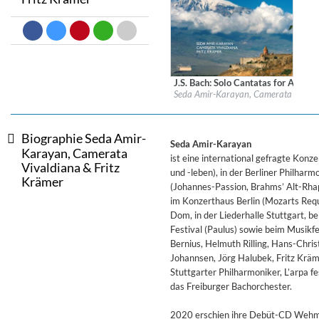
Big Band Bossa Nova (Remast
Stan Getz
Genre:
Jazz
J.S. Bach: Solo Cantatas for Alto -
Label:
Passacaille
Seda Amir-Karayan, Camerata Vivaldi
Genre:
Classical
$ 12,90
Biographie Seda Amir-
Seda Amir-Karayan
Karayan, Camerata
ist eine international gefragte Konze
Vivaldiana & Fritz
und -leben), in der Berliner Philhar
Krämer
(Johannes-Passion, Brahms’ Alt-Rhap
im Konzerthaus Berlin (Mozarts Req
Dom, in der Liederhalle Stuttgart, 
Festival (Paulus) sowie beim Musikf
Bernius, Helmuth Rilling, Hans-Chr
Johannsen, Jörg Halubek, Fritz Kräm
Stuttgarter Philharmoniker, L’arpa f
das Freiburger Bachorchester.
2020 erschien ihre Debüt-CD Wehmut