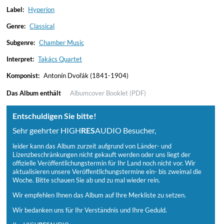
Label:
Hyperion
Genre:
Classical
Subgenre:
Chamber Music
Interpret:
Takács Quartet
Komponist:
Antonín Dvořák (1841-1904)
Das Album enthält
Albumcover
Booklet (PDF)
Entschuldigen Sie bitte!
Sehr geehrter HIGH
RES
AUDIO Besucher,
leider kann das Album zurzeit aufgrund von Länder- und
Lizenzbeschränkungen nicht gekauft werden oder uns liegt der
offizielle Veröffentlichungstermin für Ihr Land noch nicht vor. Wir
aktualisieren unsere Veröffentlichungstermine ein- bis zweimal die
Woche. Bitte schauen Sie ab und zu mal wieder rein.
Wir empfehlen Ihnen das Album auf Ihre Merkliste zu setzen.
Wir bedanken uns für Ihr Verständnis und Ihre Geduld.