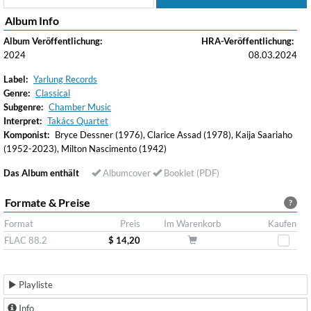
Album Info
Album Veröffentlichung:
HRA-Veröffentlichung:
2024
08.03.2024
Label:
Yarlung Records
Genre:
Classical
Subgenre:
Chamber Music
Interpret:
Takács Quartet
Komponist:
Bryce Dessner (1976), Clarice Assad (1978), Kaija Saariaho
(1952-2023), Milton Nascimento (1942)
Das Album enthält
Albumcover
Booklet (PDF)
Formate & Preise
?
Format
Preis
Im Warenkorb
Kaufen
FLAC 88.2
$ 14,20
Playliste
Info