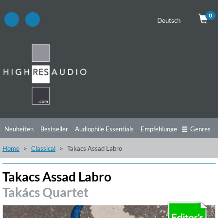
0
Deutsch
Neuheiten
Bestseller
Audiophile Essentials
Empfehlungen
Genres
Home
Classical
Takacs Assad Labro
Hörtipps
Top Alben
Angebote
Preorder
Vorschau
Free Sampler
Videos
Takacs Assad Labro
Takács Quartet