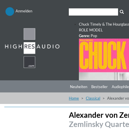
Anmelden
Chuck Timely & The Hourglas
ROLE MODEL
Genre:
Pop
Neuheiten
Bestseller
Audiophile
Home
Classical
Alexander vo
Alexander von Zem
Zemlinsky Quarte