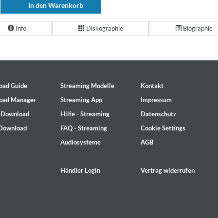
In den Warenkorb
Info
Diskographie
Biographie
oad Guide
Streaming Modelle
Kontakt
oad Manager
Streaming App
Impressum
- Download
Hilfe - Streaming
Datenschutz
 Download
FAQ - Streaming
Cookie Settings
Audiosysteme
AGB
Händler Login
Vertrag widerrufen
2