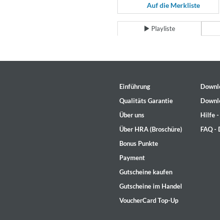
For All Your Flowers
Auf die Merkliste
Skuli Sverrisson & Bill Frisell
Genre:
Jazz
Playliste
Einführung
Downl
Qualitäts Garantie
Downl
Über uns
Hilfe 
Über HRA (Broschüre)
FAQ -
Bonus Punkte
Payment
Gutscheine kaufen
Gutscheine im Handel
VoucherCard Top-Up
Haydn: String Quartets, Vol. 2
Leipziger Streichquartett