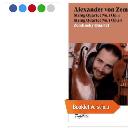
Dreamscapes II
Thomas Lemmer
Genre:
Electronic