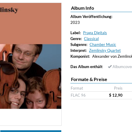
Album Info
Album Veröffentlichung:
2023
Label:
Praga Digitals
Genre:
Classical
Subgenre:
Chamber Music
Interpret:
Zemlinsky Quartet
Komponist:
Alexander von Zemlins
Das Album enthält
Albumcove
Formate & Preise
Format
Preis
FLAC 96
$ 12,90