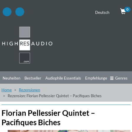
0
Deutsch
Neuheiten
Bestseller
Audiophile Essentials
Empfehlungen
Genres
Home
Rezensionen
Hörtipps
Top Alben
Angebote
Preorder
Vorschau
Free Sampler
Rezension: Florian Pellessier Quintet – Pacifiques Biches
Videos
Florian Pellessier Quintet –
Pacifiques Biches