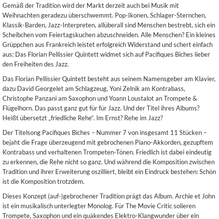
Gemäß der Tradition wird der Markt derzeit auch bei Musik mit
Weihnachten geradezu überschwemmt. Pop-Ikonen, Schlager-Sternchen,
Klassik-Barden, Jazz-Interpreten, allüberall sind Menschen bestrebt, sich ein
Scheibchen vom Feiertagskuchen abzuschneiden. Alle Menschen? Ein kleines
Grüppchen aus Frankreich leistet erfolgreich Widerstand und schert einfach
aus: Das Florian Pellissier Quintett widmet sich auf Pacifiques Biches lieber
den Freiheiten des Jazz.
Das Florian Pellissier Quintett besteht aus seinem Namensgeber am Klavier,
dazu David Georgelet am Schlagzeug, Yoni Zelnik am Kontrabass,
Christophe Panzani am Saxophon und Yoann Loustalot an Trompete &
Flügelhorn. Das passt ganz gut für für Jazz. Und der Titel ihres Albums?
Heißt übersetzt „friedliche Rehe“. Im Ernst? Rehe im Jazz?
Der Titelsong Pacifiques Biches – Nummer 7 von insgesamt 11 Stücken –
bejaht die Frage überzeugend mit gebrochenen Piano-Akkorden, gezupftem
Kontrabass und verhaltenen Trompeten-Tönen. Friedlich ist dabei eindeutig
zu erkennen, die Rehe nicht so ganz. Und während die Komposition zwischen
Tradition und ihrer Erweiterung oszilliert, bleibt ein Eindruck bestehen: Schön
ist die Komposition trotzdem.
Dieses Konzept (auf-)gebrochener Tradition prägt das Album. Archie et John
ist ein musikalisch unterlegter Monolog. Für The Movie Critic solieren
Trompete, Saxophon und ein quäkendes Elektro-Klangwunder über ein