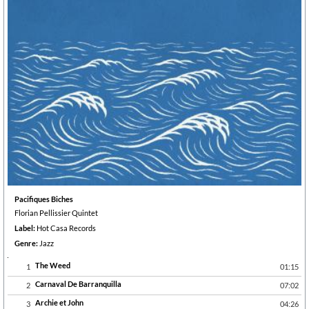
Pacifiques Biches
Florian Pellissier Quintet
Label:
Hot Casa Records
Genre:
Jazz
The Weed
1
01:15
Carnaval De Barranquilla
2
07:02
Archie et John
3
04:26