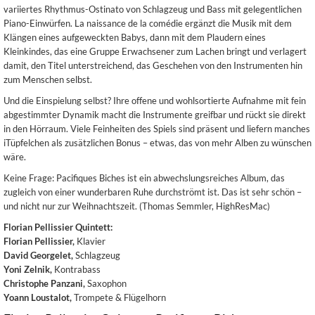
variiertes Rhythmus-Ostinato von Schlagzeug und Bass mit gelegentlichen
Piano-Einwürfen. La naissance de la comédie ergänzt die Musik mit dem
Klängen eines aufgeweckten Babys, dann mit dem Plaudern eines
Kleinkindes, das eine Gruppe Erwachsener zum Lachen bringt und verlagert
damit, den Titel unterstreichend, das Geschehen von den Instrumenten hin
zum Menschen selbst.
Und die Einspielung selbst? Ihre offene und wohlsortierte Aufnahme mit fein
abgestimmter Dynamik macht die Instrumente greifbar und rückt sie direkt
in den Hörraum. Viele Feinheiten des Spiels sind präsent und liefern manches
iTüpfelchen als zusätzlichen Bonus – etwas, das von mehr Alben zu wünschen
wäre.
Keine Frage: Pacifiques Biches ist ein abwechslungsreiches Album, das
zugleich von einer wunderbaren Ruhe durchströmt ist. Das ist sehr schön –
und nicht nur zur Weihnachtszeit. (Thomas Semmler, HighResMac)
Florian Pellissier Quintett:
Florian Pellissier,
Klavier
David Georgelet,
Schlagzeug
Yoni Zelnik,
Kontrabass
Christophe Panzani,
Saxophon
Yoann Loustalot,
Trompete & Flügelhorn