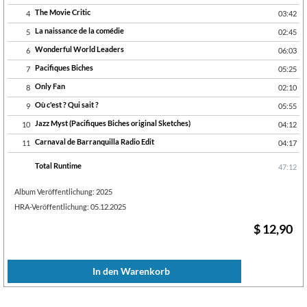
The Movie Critic
4
03:42
La naissance de la comédie
5
02:45
Wonderful World Leaders
6
06:03
Pacifiques Biches
7
05:25
Only Fan
8
02:10
Où c'est ? Qui sait ?
9
05:55
Jazz Myst (Pacifiques Biches original Sketches)
10
04:12
Carnaval de Barranquilla Radio Edit
11
04:17
Total Runtime
47:12
Album Veröffentlichung: 2025
HRA-Veröffentlichung: 05.12.2025
$ 12,90
In den Warenkorb