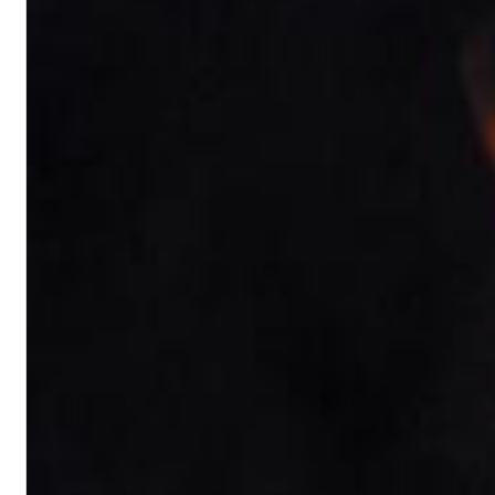
II Reworked
Kiasmos
Genre:
Electronic