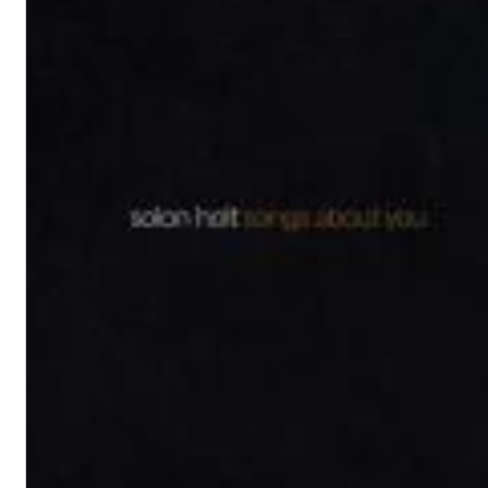
Haydn: String Quartets, Vol. 22
Leipziger Streichquartett
Genre:
Classical