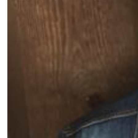
Chuck Timely & The Hourglass
ROLE MODEL
Genre:
Pop