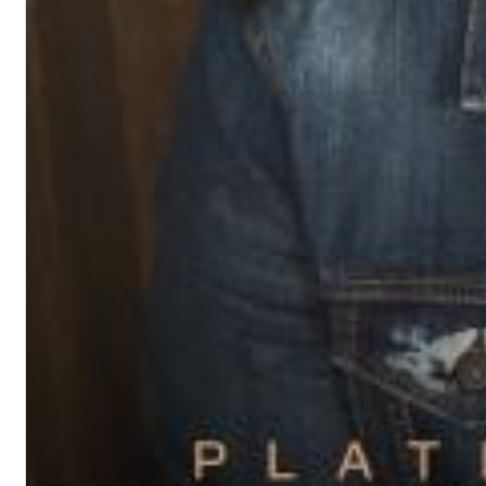
Dreamscapes II
Thomas Lemmer
Genre:
Electronic