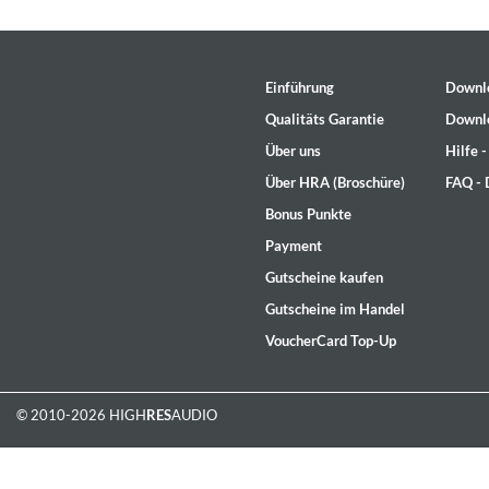
Dreamscapes II
Thomas Lemmer
Einführung
Downl
Genre:
Electronic
Qualitäts Garantie
Downl
Über uns
Hilfe 
Über HRA (Broschüre)
FAQ -
Bonus Punkte
Payment
Gutscheine kaufen
Gutscheine im Handel
VoucherCard Top-Up
© 2010-2026 HIGH
RES
AUDIO