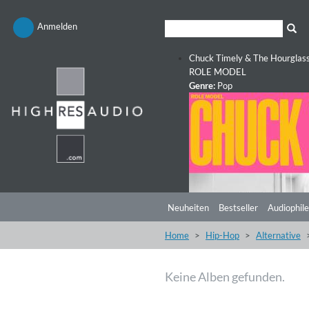
Anmelden
Chuck Timely & The Hourglas
ROLE MODEL
Genre:
Pop
Neuheiten
Bestseller
Audiophile
Home
Hip-Hop
Alternative
Keine Alben gefunden.