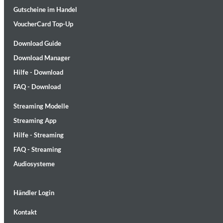
Gutscheine im Handel
VoucherCard Top-Up
Download Guide
Download Manager
Hilfe - Download
FAQ - Download
Streaming Modelle
Streaming App
Hilfe - Streaming
FAQ - Streaming
12 Golden Country Greats (Remaster 2026 Deluxe Edition - Remas
Audiosysteme
Ween
Genre:
Folk
Händler Login
Kontakt