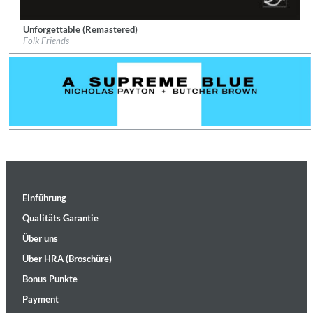
Unforgettable (Remastered)
Label:
Stockfisch Records
Folk Friends
Genre:
Folk
$ 15,10
Einführung
Qualitäts Garantie
Über uns
Über HRA (Broschüre)
Bonus Punkte
Payment