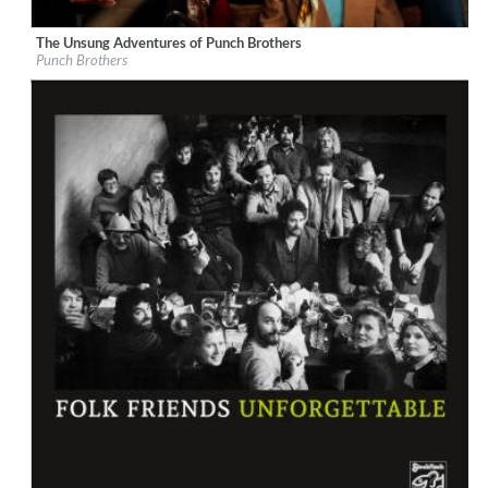
The Unsung Adventures of Punch Brothers
Label:
Nonesuch
Punch Brothers
Genre:
Folk