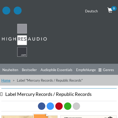
0
Deutsch
Neuheiten
Bestseller
Audiophile Essentials
Empfehlungen
Genres
Home
Label "Mercury Records / Republic Records"
Hörtipps
Top Alben
Angebote
Preorder
Vorschau
Free Sampler
Videos
Label Mercury Records / Republic Records