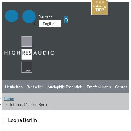
Deutsch
0
Englisch
Neuheiten
Bestseller
Audiophile Essentials
Empfehlungen
Genres
Home
Hörtipps
Top Alben
Angebote
Preorder
Vorschau
Free Sampler
Interpret "Leona Berlin"
Videos
Leona Berlin