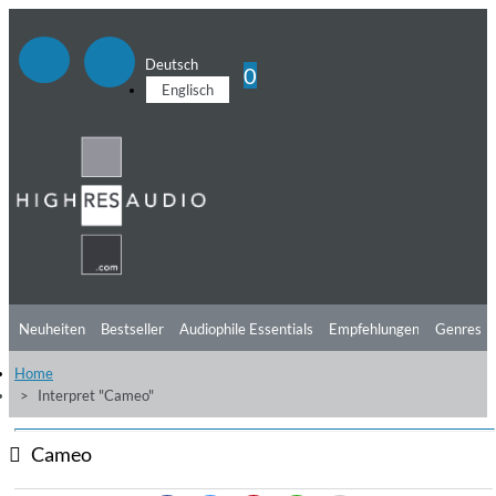
Deutsch
0
Englisch
Neuheiten
Bestseller
Audiophile Essentials
Empfehlungen
Genres
Home
Hörtipps
Top Alben
Angebote
Preorder
Vorschau
Free Sampler
Interpret "Cameo"
Videos
Cameo