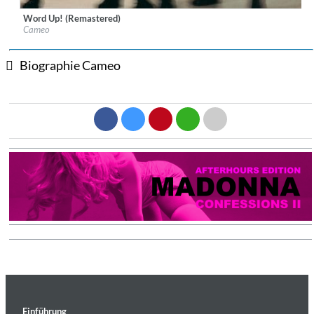
Word Up! (Remastered)
Label:
Mercury Records
Cameo
Genre:
R&B
Biographie Cameo
Einführung