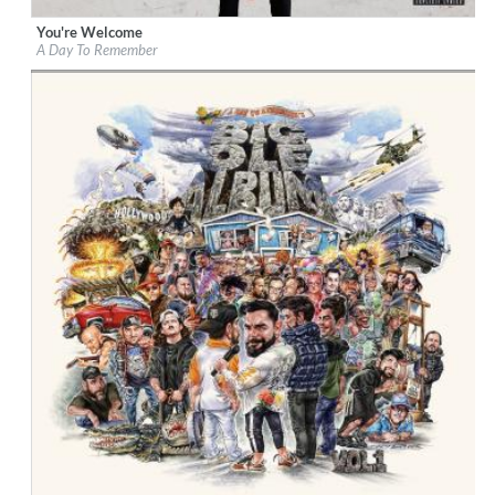
You're Welcome
Label:
Fueled By Ramen
A Day To Remember
Genre:
Rock