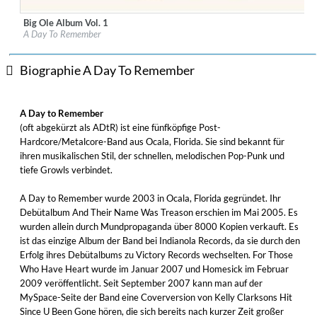
Big Ole Album Vol. 1
Label:
Fueled By Ramen
A Day To Remember
Genre:
Rock
Biographie A Day To Remember
A Day to Remember
(oft abgekürzt als ADtR) ist eine fünfköpfige Post-
Hardcore/Metalcore-Band aus Ocala, Florida. Sie sind bekannt für
ihren musikalischen Stil, der schnellen, melodischen Pop-Punk und
tiefe Growls verbindet.
A Day to Remember wurde 2003 in Ocala, Florida gegründet. Ihr
Debütalbum And Their Name Was Treason erschien im Mai 2005. Es
wurden allein durch Mundpropaganda über 8000 Kopien verkauft. Es
ist das einzige Album der Band bei Indianola Records, da sie durch den
Erfolg ihres Debütalbums zu Victory Records wechselten. For Those
Who Have Heart wurde im Januar 2007 und Homesick im Februar
2009 veröffentlicht. Seit September 2007 kann man auf der
MySpace-Seite der Band eine Coverversion von Kelly Clarksons Hit
Since U Been Gone hören, die sich bereits nach kurzer Zeit großer