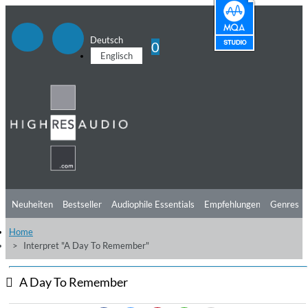
Deutsch
0
Englisch
Neuheiten
Bestseller
Audiophile Essentials
Empfehlungen
Genres
Home
Hörtipps
Top Alben
Angebote
Preorder
Vorschau
Free Sampler
Interpret "A Day To Remember"
Videos
A Day To Remember