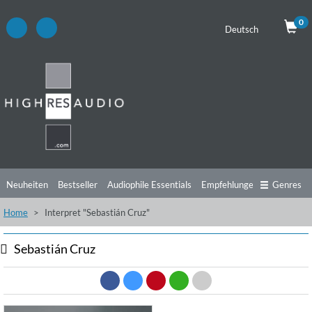
0
Deutsch
Neuheiten
Bestseller
Audiophile Essentials
Empfehlungen
Genres
Home
Interpret "Sebastián Cruz"
Hörtipps
Top Alben
Angebote
Preorder
Vorschau
Free Sampler
Videos
Sebastián Cruz