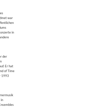
des
idmet war
fentlichen
riums
onzerte in
 andere
r der
en
uf. Er hat
nd of Time
er 1993
ammermusik
 in
 Ensembles