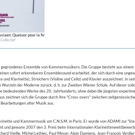
siaen: Quatuor pour la fin du temps - Murail: Stalag VIIIa
l:
Alpha Classics
Collectief
re:
Classical
$ 14,20
ssel gegründetes Ensemble von Kammermusikern. Die Gruppe besteht aus einem
 einen sofort erkennbaren Ensemblesound erarbeitet, der sich durch eine unge
 und Klarinette), Streichern (Violine und Cello) und Klavier auszeichnet. In se
n Wurzeln der Moderne zurück, d. h. zur Zweiten Wiener Schule. Auf dieser soli
die bedeutenden Werke des 20. Jahrhunderts, ohne dabei die jüngsten experime
s zeichnet sich die Gruppe durch ihre "Cross-overs" zwischen zeitgenössisch
e Bearbeitungen alter Musik aus.
larinette und Kammermusik am C.N.S.M. in Paris. Er wurde von ADAMI zur "kla
t und gewann 2007 den 3. Preis beim Internationalen Klarinettenwettbewerb 
chard Vieille, Michel Lethiec, Paul Meyer, Alain Damiens, Jean-François Verdie