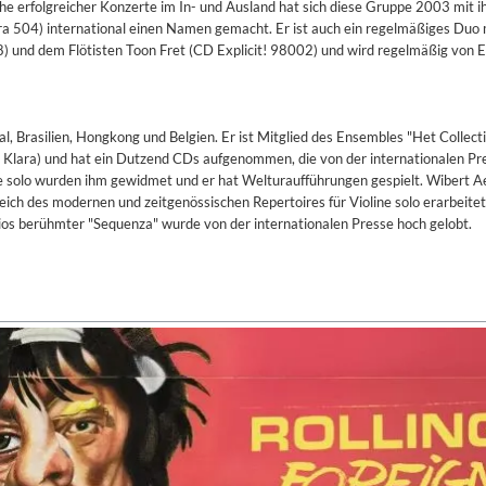
ihe erfolgreicher Konzerte im In- und Ausland hat sich diese Gruppe 2003 mit i
ra 504) international einen Namen gemacht. Er ist auch ein regelmäßiges Duo
8) und dem Flötisten Toon Fret (CD Explicit! 98002) und wird regelmäßig von
al, Brasilien, Hongkong und Belgien. Er ist Mitglied des Ensembles "Het Collecti
 Klara) und hat ein Dutzend CDs aufgenommen, die von der internationalen Pr
e solo wurden ihm gewidmet und er hat Welturaufführungen gespielt. Wibert A
reich des modernen und zeitgenössischen Repertoires für Violine solo erarbeitet
rios berühmter "Sequenza" wurde von der internationalen Presse hoch gelobt.