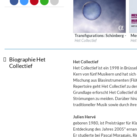
Dreamscapes II
Thomas Lemmer
Genre:
Electronic
Transfigurations: Schönberg - Berg
Mes
Label:
Alpha Classics
Labe
Het Collectief
Het 
Genre:
Classical
Gen
$ 15,10
Biographie Het
Het Collectief
Collectief
Het Collectief ist ein 1998 in Brü
Kern von fünf Musikern und hat sich
Mischung aus Blasinstrumenten (Flöte
Repertoire geht Het Collectief zu de
Grundlage erforscht Het Collectief 
Strömungen zu meiden. Darüber hinau
traditioneller Musik sowie durch ihr
Julien Hervé
geboren 1980, ist Preisträger für K
Entdeckung des Jahres 2005" ernann
Er studierte bei Pascal Moraguès, Ri