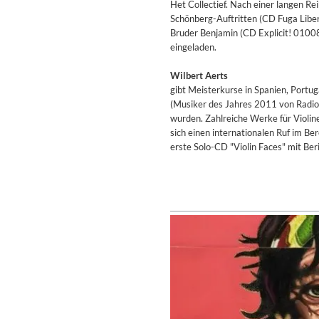
Het Collectief. Nach einer langen Re
Genre:
Classical
Schönberg-Auftritten (CD Fuga Libe
Bruder Benjamin (CD Explicit! 0100
eingeladen.
Wilbert Aerts
gibt Meisterkurse in Spanien, Portug
(Musiker des Jahres 2011 von Radio
wurden. Zahlreiche Werke für Violin
sich einen internationalen Ruf im Be
erste Solo-CD "Violin Faces" mit Be
II Reworked
Kiasmos
Genre:
Electronic