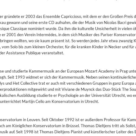
er gründete er 2003 das Ensemble Capriccioso, mit dem er den Großen Preis 
kau gewann und seine erste CD aufnahm, die der Musik von Nicolas Bacri gew
ique Classique nominiert wurde. Da ihm die kulturelle Unsicherheit in vielen öf
e er 2001 den Verein Intermèdes, in dem sich Musiker des Pariser Konservato
ringen wollten, wo sie kaum präsent ist. So werden jedes Jahr etwa zwanzig K
om Solo bis zum kleinen Orchester, für die kranken Kinder in Necker und für
er Assistance Publique veranstaltet.
urse und studierte Kammermusik an der European Mozart Academy in Prag unte
Vegh. Seit 1993 widmet er sich der Kammermusik. Neben seinen kontinuierlich
 und Het Collective trat er auch mit verschiedenen Gruppen in ganz Europa a
terproduktionen mitgewirkt und mit Viviane de Muynck das Duo-Stück The Sou
ikalischen Ausbildung studierte er Psychologie an der Universität Utrecht, wo 
unterrichtet Martijn Cello am Konservatorium in Utrecht.
Conservatorium in Leuven. Seit Oktober 1992 ist er außerdem Professor für K
ach am Königlichen Konservatorium in Brüssel. Thomas Dieltjens tritt als Solist,
2
ik auf. Seit 1998 ist Thomas Dieltjens Pianist und künstlerischer Leiter des