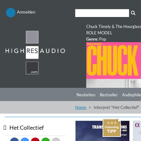
Anmelden
Chuck Timely & The Hourglas
ROLE MODEL
Genre:
Pop
Neuheiten
Bestseller
Audiophile
Home
Interpret "Het Collectief"
Het Collectief