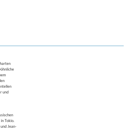
 harten
wöhnliche
inem
den
ntellen
er und
ssischen
in Tokio.
r und Jean-