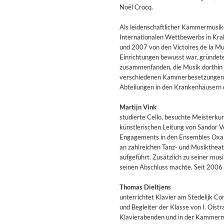
For All Your Flowers
Noël Crocq.
Skuli Sverrisson & Bill Frisell
Genre:
Jazz
Als leidenschaftlicher Kammermusik
Internationalen Wettbewerbs in Kra
und 2007 von den Victoires de la Mus
Einrichtungen bewusst war, gründet
zusammenfanden, die Musik dorthin b
verschiedenen Kammerbesetzungen, v
Abteilungen in den Krankenhäusern d
Martijn Vink
studierte Cello, besuchte Meisterk
künstlerischen Leitung von Sandor 
Engagements in den Ensembles Oxalys
an zahlreichen Tanz- und Musikthea
aufgeführt. Zusätzlich zu seiner mus
seinen Abschluss machte. Seit 2006 
Thomas Dieltjens
unterrichtet Klavier am Stedelijk 
und Begleiter der Klasse von I. Oistr
Haydn: String Quartets, Vol. 2
Klavierabenden und in der Kammermus
Leipziger Streichquartett