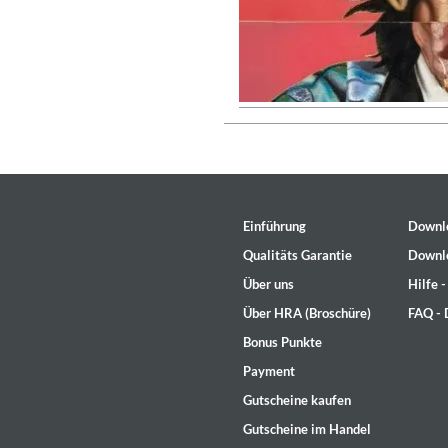
Einführung
Downl
Qualitäts Garantie
Downl
Über uns
Hilfe 
Über HRA (Broschüre)
FAQ -
Lunaris
Bonus Punkte
Bruce Liu
Payment
Genre:
Classical
Gutscheine kaufen
Gutscheine im Handel