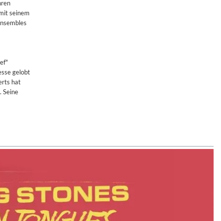
hren
 mit seinem
 Ensembles
ef"
esse gelobt
erts hat
. Seine