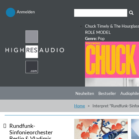
Anmelden
Chuck Timely & The Hourglas
ROLE MODEL
Genre:
Pop
Neuheiten
Bestseller
Audiophile
Home
Interpret "Rundfunk-Sinfo
Rundfunk-
Sinfonieorchester
Berlin & Vladimir