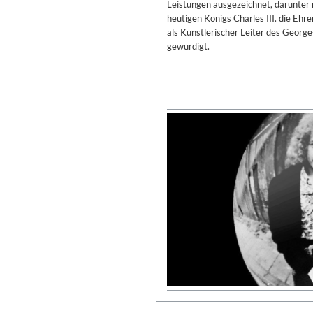
Leistungen ausgezeichnet, darunter m
Genre:
Classical
heutigen Königs Charles III. die Eh
als Künstlerischer Leiter des Geor
gewürdigt.
II Reworked
Kiasmos
Genre:
Electronic