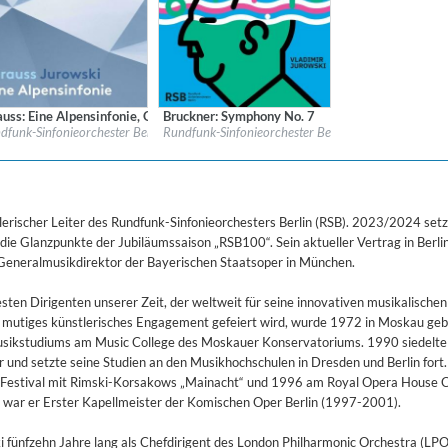
e)
auss: Eine Alpensinfonie, Op. 64, TrV 233 (Live)
Bruckner: Symphony No. 7
l:
PentaTone
Label:
Platoon
Vladimir Jurowski
dfunk-Sinfonieorchester Berlin & Vladimir Jurowski
Rundfunk-Sinfonieorchester Berlin & Vladimir Jurows
re:
Classical
Genre:
Classical
$ 14,20
$ 14,20
tlerischer Leiter des Rundfunk-Sinfonieorchesters Berlin (RSB). 2023/2024 setz
e Glanzpunkte der Jubiläumssaison „RSB100“. Sein aktueller Vertrag in Berlin 
1 Generalmusikdirektor der Bayerischen Staatsoper in München.
esten Dirigenten unserer Zeit, der weltweit für seine innovativen musikalischen
in mutiges künstlerisches Engagement gefeiert wird, wurde 1972 in Moskau ge
 Musikstudiums am Music College des Moskauer Konservatoriums. 1990 siedelte
r und setzte seine Studien an den Musikhochschulen in Dresden und Berlin fort
d Festival mit Rimski-Korsakows „Mainacht“ und 1996 am Royal Opera House 
 war er Erster Kapellmeister der Komischen Oper Berlin (1997-2001).
i fünfzehn Jahre lang als Chefdirigent des London Philharmonic Orchestra (LPO