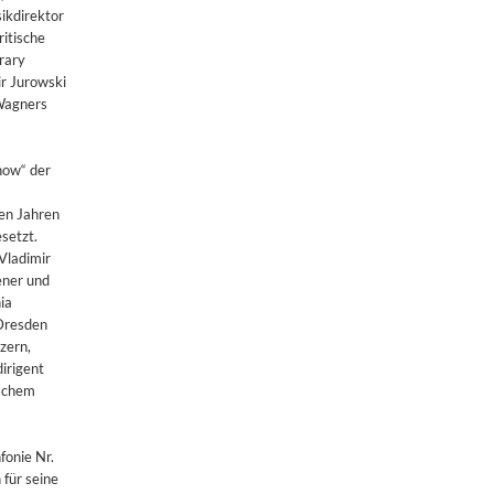
ikdirektor
itische
rary
ir Jurowski
 Wagners
now“ der
len Jahren
setzt.
Vladimir
ener und
ia
 Dresden
zern,
irigent
ischem
onie Nr.
 für seine