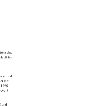
ki
ten seine
läuft bis
boren und
 er mit
. 1995
Covent
) und