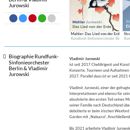
Jurowski
Dreamscapes II
Thomas Lemmer
Genre:
Electronic
Mahler: Das Lied von der Erde (Liv
Str
Label:
PentaTone
Labe
Rundfunk-Sinfonieorchester Berlin & 
Run
Genre:
Classical
Gen
$ 15,10
Biographie Rundfunk-
Vladimir Jurowski
Sinfonieorchester
ist seit 2017 Chefdirigent und Küns
Berlin & Vladimir
Konzerte, Tourneen und Aufnahmen di
Jurowski
2027. Parallel dazu ist er seit 202
Vladimir Jurowski, einer der gefragt
Interpretationen und ebenso für se
absolvierte den ersten Teil seines
seiner Familie nach Deutschland übe
debütierte er beim irischen Wexfor
Garden mit „Nabucco“. Anschließend
Bis 2021 arbeitete Vladimir Jurowsk