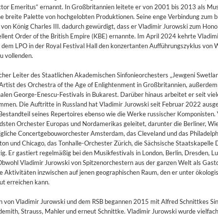
or Emeritus“ ernannt. In Großbritannien leitete er von 2001 bis 2013 als Mus
e breite Palette von hochgelobten Produktionen. Seine enge Verbindung zum br
on König Charles III. dadurch gewürdigt, dass er Vladimir Jurowski zum Hono
ent Order of the British Empire (KBE) ernannte. Im April 2024 kehrte Vladim
t dem LPO in der Royal Festival Hall den konzertanten Aufführungszyklus von
u vollenden.
scher Leiter des Staatlichen Akademischen Sinfonieorchesters „Jewgeni Swetla
 Artist des Orchestra of the Age of Enlightenment in Großbritannien, außerdem
nalen George-Enescu-Festivals in Bukarest. Darüber hinaus arbeitet er seit vie
men. Die Auftritte in Russland hat Vladimir Jurowski seit Februar 2022 ausge
Bestandteil seines Repertoires ebenso wie die Werke russischer Komponisten. 
sten Orchester Europas und Nordamerikas geleitet, darunter die Berliner, Wi
igliche Concertgebouworchester Amsterdam, das Cleveland und das Philadelph
ston und Chicago, das Tonhalle-Orchester Zürich, die Sächsische Staatskapelle
 Er gastiert regelmäßig bei den Musikfestivals in London, Berlin, Dresden, Lu
bwohl Vladimir Jurowski von Spitzenorchestern aus der ganzen Welt als Gastd
ine Aktivitäten inzwischen auf jenen geographischen Raum, den er unter ökolog
t erreichen kann.
on Vladimir Jurowski und dem RSB begannen 2015 mit Alfred Schnittkes Sinf
2
demith, Strauss, Mahler und erneut Schnittke. Vladimir Jurowski wurde vielfach