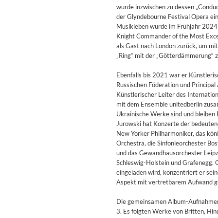
For All Your Flowers
wurde inzwischen zu dessen „Conduct
Skuli Sverrisson & Bill Frisell
der Glyndebourne Festival Opera ein
Genre:
Jazz
Musikleben wurde im Frühjahr 2024 v
Knight Commander of the Most Excell
als Gast nach London zurück, um mi
„Ring“ mit der „Götterdämmerung“ z
Ebenfalls bis 2021 war er Künstleri
Russischen Föderation und Principal
Künstlerischer Leiter des Internatio
mit dem Ensemble unitedberlin zusam
Ukrainische Werke sind und bleiben 
Jurowski hat Konzerte der bedeutend
New Yorker Philharmoniker, das kön
Orchestra, die Sinfonieorchester Bo
und das Gewandhausorchester Leipzig.
Schleswig-Holstein und Grafenegg. O
eingeladen wird, konzentriert er se
Aspekt mit vertretbarem Aufwand gu
Die gemeinsamen Album-Aufnahmen v
Haydn: String Quartets, Vol. 2
3. Es folgten Werke von Britten, Hin
Leipziger Streichquartett