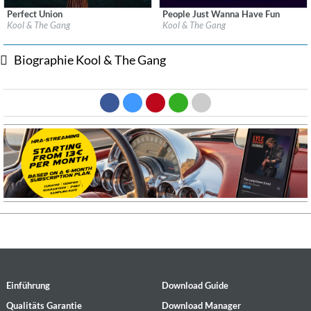
Perfect Union
People Just Wanna Have Fun
Label:
Omnivore Recordings
Label:
Astana Music Inc
Kool & The Gang
Kool & The Gang
Genre:
R&B
Genre:
R&B
$ 12,90
Biographie Kool & The Gang
Einführung
Download Guide
Qualitäts Garantie
Download Manager