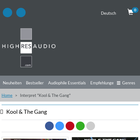
0
Deutsch
Neuheiten
Bestseller
Audiophile Essentials
Empfehlungen
Genres
Home
Interpret "Kool & The Gang"
Hörtipps
Top Alben
Angebote
Preorder
Vorschau
Free Sampler
Videos
Kool & The Gang