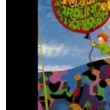
12 Golden Country Greats (Remaster 2026 Deluxe Edition - Remas
Ween
Genre:
Folk