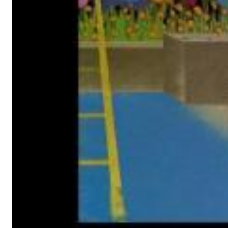
Big Band Bossa Nova (Remastered)
Stan Getz
Genre:
Jazz