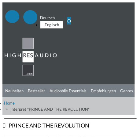
Deutsch
0
Englisch
Neuheiten
Bestseller
Audiophile Essentials
Empfehlungen
Genres
Home
Hörtipps
Top Alben
Angebote
Preorder
Vorschau
Free Sampler
Interpret "PRINCE AND THE REVOLUTION"
Videos
PRINCE AND THE REVOLUTION