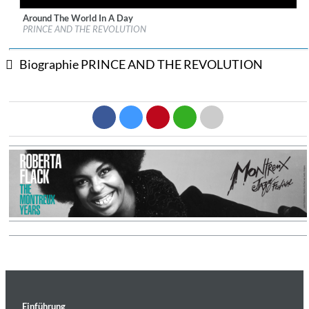
Around The World In A Day
Label:
Warner Music Group
PRINCE AND THE REVOLUTION
Genre:
Pop
Biographie PRINCE AND THE REVOLUTION
Einführung