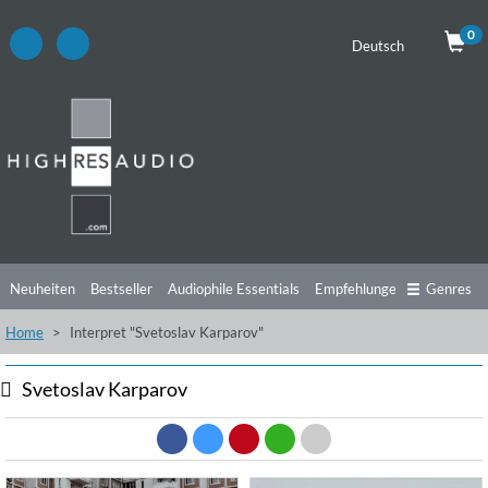
0
Deutsch
Neuheiten
Bestseller
Audiophile Essentials
Empfehlungen
Genres
Home
Interpret "Svetoslav Karparov"
Hörtipps
Top Alben
Angebote
Preorder
Vorschau
Free Sampler
Videos
Svetoslav Karparov