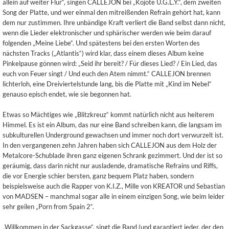
allein auf weiter Flur“, singen CALLEJON bei „Kojote U.G.L.Y.“, dem zweiten
Song der Platte, und wer einmal den mitreißenden Refrain gehört hat, kann
dem nur zustimmen. Ihre unbändige Kraft verliert die Band selbst dann nicht,
wenn die Lieder elektronischer und sphärischer werden wie beim darauf
folgenden „Meine Liebe“. Und spätestens bei den ersten Worten des
nächsten Tracks („Atlantis“) wird klar, dass einem dieses Album keine
Pinkelpause gönnen wird: „Seid ihr bereit? / Für dieses Lied? / Ein Lied, das
euch von Feuer singt / Und euch den Atem nimmt.“ CALLEJON brennen
lichterloh, eine Dreiviertelstunde lang, bis die Platte mit „Kind im Nebel“
genauso episch endet, wie sie begonnen hat.
Etwas so Mächtiges wie „Blitzkreuz“ kommt natürlich nicht aus heiterem
Himmel. Es ist ein Album, das nur eine Band schreiben kann, die langsam im
subkulturellen Underground gewachsen und immer noch dort verwurzelt ist.
In den vergangenen zehn Jahren haben sich CALLEJON aus dem Holz der
Metalcore-Schublade ihren ganz eigenen Schrank gezimmert. Und der ist so
geräumig, dass darin nicht nur ausladende, dramatische Refrains und Riffs,
die vor Energie schier bersten, ganz bequem Platz haben, sondern
beispielsweise auch die Rapper von K.I.Z., Mille von KREATOR und Sebastian
von MADSEN – manchmal sogar alle in einem einzigen Song, wie beim leider
sehr geilen „Porn from Spain 2“.
„Willkommen in der Sackgasse“, singt die Band (und garantiert jeder, der den