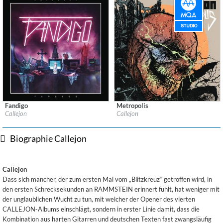
Fandigo
Metropolis
Label:
People Like You Records
Label:
WM Germany
Callejon
Callejon
Genre:
Rock
Genre:
Rock
Biographie Callejon
Callejon
Dass sich mancher, der zum ersten Mal vom „Blitzkreuz“ getroffen wird, in
den ersten Schrecksekunden an RAMMSTEIN erinnert fühlt, hat weniger mit
der unglaublichen Wucht zu tun, mit welcher der Opener des vierten
CALLEJON-Albums einschlägt, sondern in erster Linie damit, dass die
Kombination aus harten Gitarren und deutschen Texten fast zwangsläufig