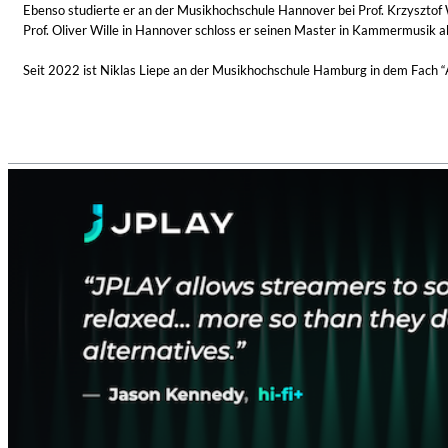
Ebenso studierte er an der Musikhochschule Hannover bei Prof. Krzysztof
Prof. Oliver Wille in Hannover schloss er seinen Master in Kammermusik a
Seit 2022 ist Niklas Liepe an der Musikhochschule Hamburg in dem Fach “Art
Maximum Swing: The Unissued 1965 Half Note Recordings (Stereo
Wes Montgomery, Wynton Kelly Trio
Genre:
Jazz