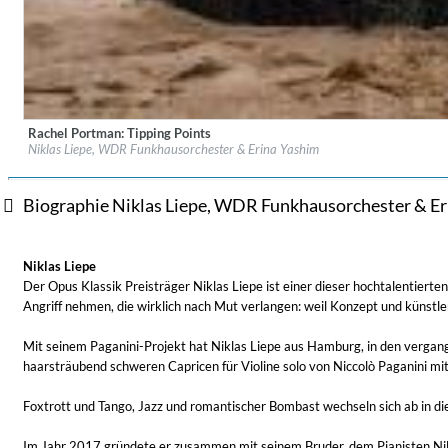
Rachel Portman: Tipping Points
Label:
Sony Classical/Sony Music
Niklas Liepe, WDR Funkhausorchester & Erina Yashim
Genre:
Classical
Biographie Niklas Liepe, WDR Funkhausorchester & Er
Coherence
Niklas Liepe
Cindy Blackman Santana
Der Opus Klassik Preisträger Niklas Liepe ist einer dieser hochtalentierte
Genre:
Jazz
Angriff nehmen, die wirklich nach Mut verlangen: weil Konzept und künst
Mit seinem Paganini-Projekt hat Niklas Liepe aus Hamburg, in den vergan
haarsträubend schweren Capricen für Violine solo von Niccolò Paganini mit
Foxtrott und Tango, Jazz und romantischer Bombast wechseln sich ab in d
Im Jahr 2017 gründete er zusammen mit seinem Bruder, dem Pianisten Nils L