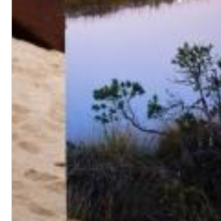
Big Band Bossa Nova (Remastered)
Stan Getz
Genre:
Jazz