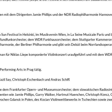
n mit dem Dirigenten Jamie Phillips und der NDR Radiophilharmonie Hannover
Sun Festival in Helsinki, im Musikverein Wien, in La Seine Musicale Paris und
r Rundfunkorchester, dem WDR Funkhausorchester, dem Stuttgarter Kammeror
hilharmonie, der Berliner Philharmonie und gibt sein Debüt beim Norrlandsoper
an für Niklas Liepe komponierte Violinkonzert uraufgeführt und mit dem WD
Performing Arts in Prag tätig.
azil Say, Christoph Eschenbach und Andras Schiff.
 wie dem Frankfurter Opern- und Museumsorchester, dem slowakischen Radiosin
enten wie Jamie Phillips, Garry Walker, Hartmut Haenchen, Christoph Koncz, C
elwochen Gdansk in Polen, des Kocian Violinwettbewerbs in Tschechien sowie z