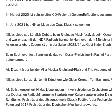
auslotet.
Im Herbst 2020 ist sein zweites CD-Projekt #GoldergReflections zusamme
Im Jahr 2021 hat Niklas Liepe den Opus Klassik gewonnen.
Niklas Liepe gab kürzlich Debüts beim Rheingau Musikfestival, beim Ocean 
und war er u.a. mit der NDR Radiophilharmonie Hannover, dem Münchne
Asien zu erleben. Zudem ist er in der Saison 2023/24 zu Gast in der Elbp
Convergence (Reference Edition)
Beim Beethovenfest Bonn wurde das von Oscar-Preisträgerin Rachel Portm
Malia, Boris Blank
aufgenommen.
Genre:
Jazz
Als Dozent ist er bei der Villa Musica Rheinland-Pfalz und The Academy of 
Niklas Liepe konzertierte mit Künstlern wie Gidon Kremer, Yuri Bashmet, F
Als Solist konzertiert Niklas Liepe zudem mit verschiedenen Orchestern
der Deutschen Radiophilharmonie Saarbrücken/ Kaiserslautern unter Dirig
Rundfunks, Preisträger des „Braunschweig Classix Festival“, der Festspi
Polen und 2017 Preisträger des Deutschen Musikwettbewerbs.