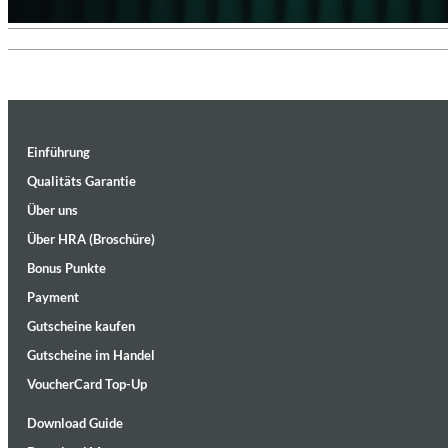
MIDNIGHT SUGAR (Remastered)
Einführung
Tsuyoshi Yamamoto Trio
Qualitäts Garantie
Genre:
Jazz
Über uns
Über HRA (Broschüre)
Bonus Punkte
Payment
Gutscheine kaufen
Gutscheine im Handel
VoucherCard Top-Up
Download Guide