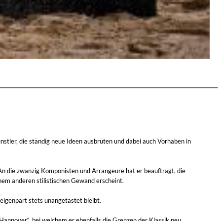
ünstler, die ständig neue Ideen ausbrüten und dabei auch Vorhaben in
An die zwanzig Komponisten und Arrangeure hat er beauftragt, die
inem anderen stilistischen Gewand erscheint.
igenpart stets unangetastet bleibt.
 Hannover“, bei welchem er ebenfalls die Grenzen der Klassik neu