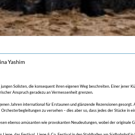
ina Yashim
n jungen Solisten, die konsequent ihren eigenen Weg beschreiten. Einer jener K
lerischer Anspruch geradezu an Vermessenheit grenzen.
genen Jahren international für Erstaunen und glänzende Rezensionen gesorgt. 
 Orchesterbegleitungen zu versehen – dies aber so, dass jedes der Stücke in e
iesen ebenso amüsanten wie provokanten Neudeutungen, wobei der originale Ge
iepe, das Festival „Liepe & Co. Festival in den Stahlhallen am Südbahnhof in