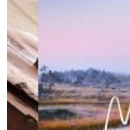
12 Golden Country Greats (Remaster 2026 Deluxe Edition - Remas
Ween
Genre:
Folk