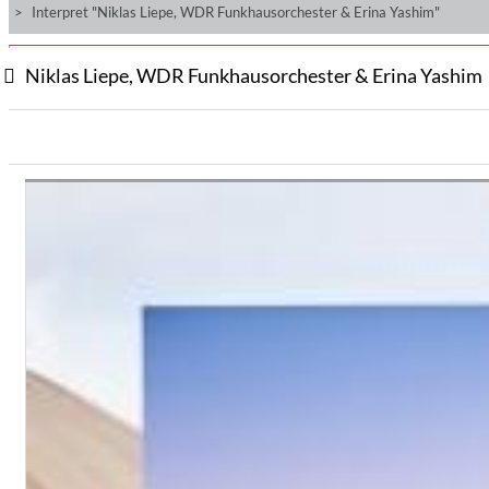
Interpret "Niklas Liepe, WDR Funkhausorchester & Erina Yashim"
Niklas Liepe, WDR Funkhausorchester & Erina Yashim