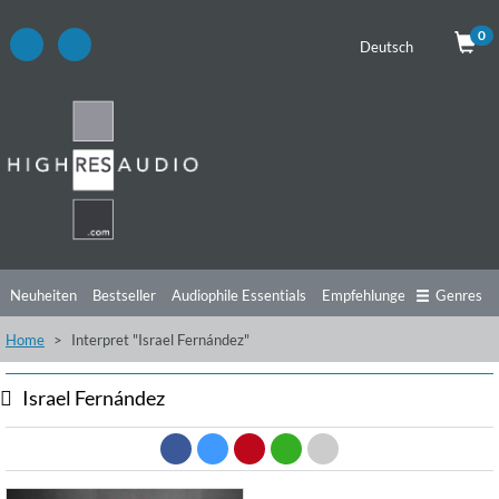
0
Deutsch
Neuheiten
Bestseller
Audiophile Essentials
Empfehlungen
Genres
Home
Interpret "Israel Fernández"
Hörtipps
Top Alben
Angebote
Preorder
Vorschau
Free Sampler
Videos
Israel Fernández