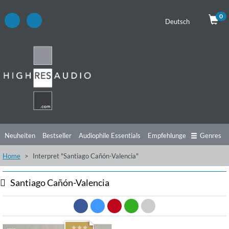
0
Deutsch
Neuheiten
Bestseller
Audiophile Essentials
Empfehlungen
Genres
Home
Interpret "Santiago Cañón-Valencia"
Hörtipps
Top Alben
Angebote
Preorder
Vorschau
Free Sampler
Videos
Santiago Cañón-Valencia