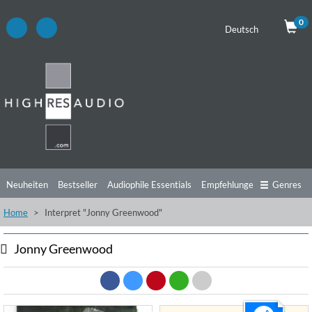
0
Deutsch
Neuheiten
Bestseller
Audiophile Essentials
Empfehlungen
Genres
Home
Interpret "Jonny Greenwood"
Hörtipps
Top Alben
Angebote
Preorder
Vorschau
Free Sampler
Videos
Jonny Greenwood