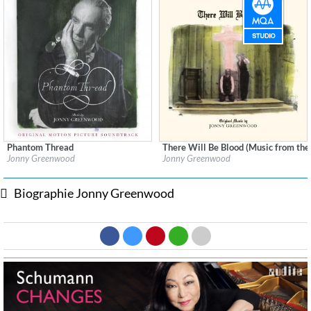
Phantom Thread
There Will Be Blood (Music from the
Label:
Nonesuch, Nonesuch Records
Label:
Nonesuch
Jonny Greenwood
Jonny Greenwood
Genre:
Soundtrack
Genre:
Soundtrack
Biographie Jonny Greenwood