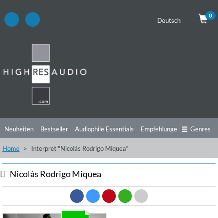
0
Deutsch
Neuheiten
Bestseller
Audiophile Essentials
Empfehlungen
Genres
Home
Interpret "Nicolás Rodrigo Miquea"
Hörtipps
Top Alben
Angebote
Preorder
Vorschau
Free Sampler
Videos
Nicolás Rodrigo Miquea