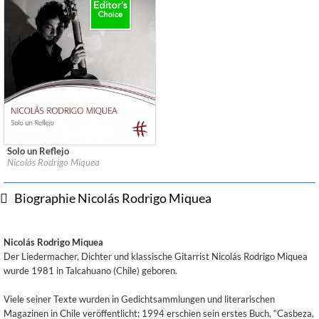
Solo un Reflejo
Label:
PASCHENrecords
Nicolás Rodrigo Miquea
Genre:
Guitar
$ 12,90
Biographie Nicolás Rodrigo Miquea
Nicolás Rodrigo Miquea
Der Liedermacher, Dichter und klassische Gitarrist Nicolás Rodrigo Miquea
wurde 1981 in Talcahuano (Chile) geboren.
Viele seiner Texte wurden in Gedichtsammlungen und literarischen
Magazinen in Chile veröffentlicht; 1994 erschien sein erstes Buch, “Casbeza,