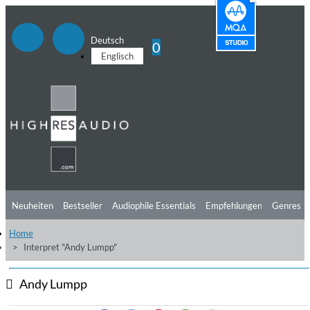
Deutsch
0
Englisch
Neuheiten
Bestseller
Audiophile Essentials
Empfehlungen
Genres
Home
Hörtipps
Top Alben
Angebote
Preorder
Vorschau
Free Sampler
Interpret "Andy Lumpp"
Videos
Andy Lumpp