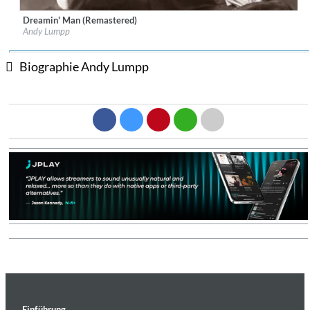
Dreamin' Man (Remastered)
Label:
Nabel Records
Andy Lumpp
Genre:
Instrumental
$ 12,90
Biographie Andy Lumpp
Einführung