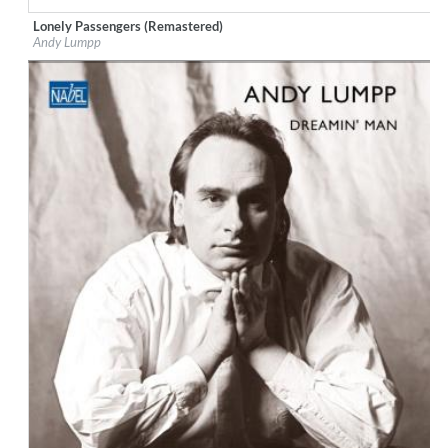
Lonely Passengers (Remastered)
Label:
Nabel Records
Andy Lumpp
Genre:
Jazz
$ 12,90