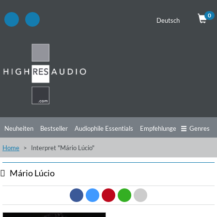
0
Deutsch
Neuheiten
Bestseller
Audiophile Essentials
Empfehlungen
Genres
Home
Interpret "Mário Lúcio"
Hörtipps
Top Alben
Angebote
Preorder
Vorschau
Free Sampler
Videos
Mário Lúcio