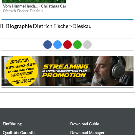
Vom Himmel hoch... - Christmas Carols
Label:
audite Musikproduktion
Dietrich Fischer-Dieskau
Genre:
Classical
$ 14,20
Biographie Dietrich Fischer-Dieskau
Einführung
Download Guide
Qualitäts Garantie
Download Manager