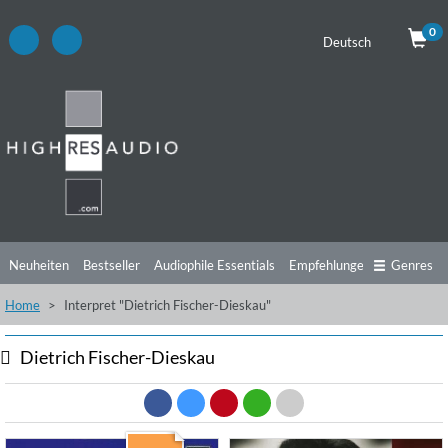
0
Deutsch
Neuheiten
Bestseller
Audiophile Essentials
Empfehlungen
Genres
Home
Interpret "Dietrich Fischer-Dieskau"
Hörtipps
Top Alben
Angebote
Preorder
Vorschau
Free Sampler
Videos
Dietrich Fischer-Dieskau