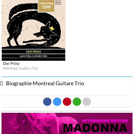
Der Prinz
Label:
Groupe Analekta, Inc.
Montreal Guitare Trio
Genre:
Guitar
$ 12,90
Biographie Montreal Guitare Trio