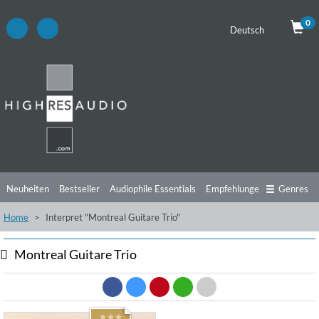
0
Deutsch
Neuheiten
Bestseller
Audiophile Essentials
Empfehlungen
Genres
Home
Interpret "Montreal Guitare Trio"
Hörtipps
Top Alben
Angebote
Preorder
Vorschau
Free Sampler
Videos
Montreal Guitare Trio