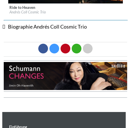
Ride to Heaven
Label:
XJAZZ! Music
Andrés Coll Cosmic Trio
Genre:
Jazz
$ 12,90
Biographie Andrés Coll Cosmic Trio
Einführung