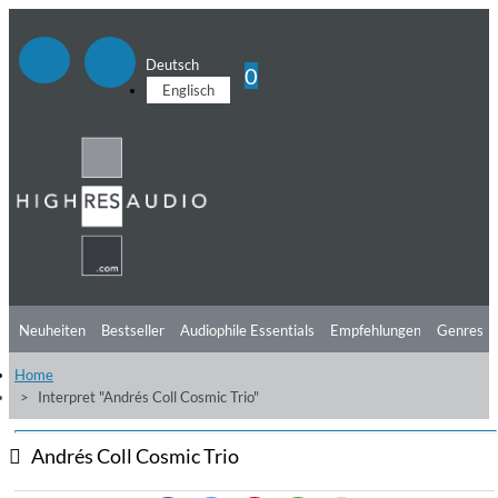
Deutsch
0
Englisch
Neuheiten
Bestseller
Audiophile Essentials
Empfehlungen
Genres
Home
Hörtipps
Top Alben
Angebote
Preorder
Vorschau
Free Sampler
Interpret "Andrés Coll Cosmic Trio"
Videos
Andrés Coll Cosmic Trio