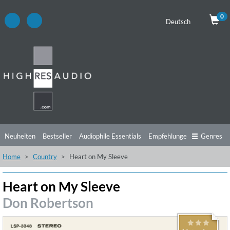
0
Deutsch
Neuheiten
Bestseller
Audiophile Essentials
Empfehlungen
Genres
Home
Country
Heart on My Sleeve
Hörtipps
Top Alben
Angebote
Preorder
Vorschau
Free Sampler
Videos
Heart on My Sleeve
Don Robertson