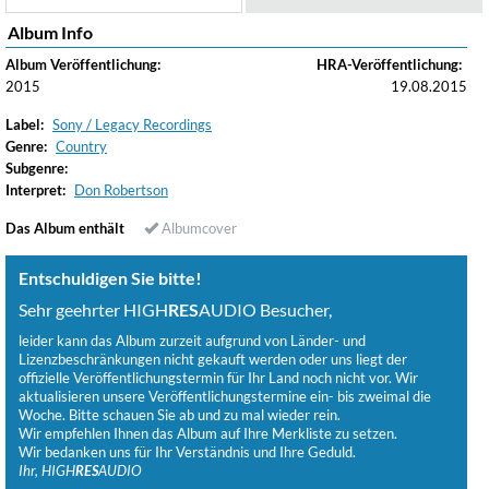
Album Info
Album Veröffentlichung:
HRA-Veröffentlichung:
2015
19.08.2015
Label:
Sony / Legacy Recordings
Genre:
Country
Subgenre:
Interpret:
Don Robertson
Das Album enthält
Albumcover
Entschuldigen Sie bitte!
Sehr geehrter HIGH
RES
AUDIO Besucher,
leider kann das Album zurzeit aufgrund von Länder- und
Lizenzbeschränkungen nicht gekauft werden oder uns liegt der
offizielle Veröffentlichungstermin für Ihr Land noch nicht vor. Wir
aktualisieren unsere Veröffentlichungstermine ein- bis zweimal die
Woche. Bitte schauen Sie ab und zu mal wieder rein.
Wir empfehlen Ihnen das Album auf Ihre Merkliste zu setzen.
Wir bedanken uns für Ihr Verständnis und Ihre Geduld.
Ihr, HIGH
RES
AUDIO