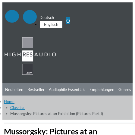
Deutsch
0
Englisch
Neuheiten
Bestseller
Audiophile Essentials
Empfehlungen
Genres
Home
Hörtipps
Top Alben
Angebote
Preorder
Vorschau
Free Sampler
Classical
Mussorgsky: Pictures at an Exhibition (Pictures Part I)
Videos
Mussorgsky: Pictures at an