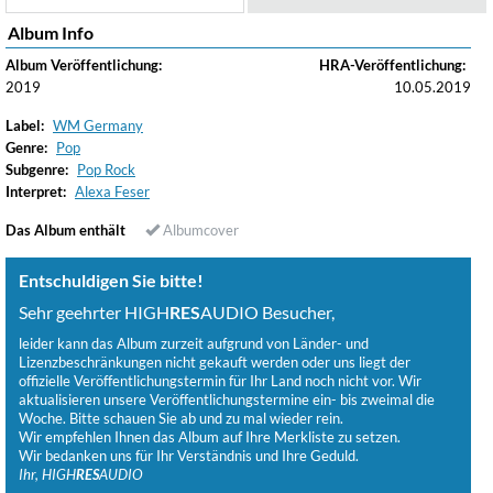
Album Info
Album Veröffentlichung:
HRA-Veröffentlichung:
2019
10.05.2019
Label:
WM Germany
Genre:
Pop
Subgenre:
Pop Rock
Interpret:
Alexa Feser
Das Album enthält
Albumcover
Entschuldigen Sie bitte!
Sehr geehrter HIGH
RES
AUDIO Besucher,
leider kann das Album zurzeit aufgrund von Länder- und
Lizenzbeschränkungen nicht gekauft werden oder uns liegt der
offizielle Veröffentlichungstermin für Ihr Land noch nicht vor. Wir
aktualisieren unsere Veröffentlichungstermine ein- bis zweimal die
Woche. Bitte schauen Sie ab und zu mal wieder rein.
Wir empfehlen Ihnen das Album auf Ihre Merkliste zu setzen.
Wir bedanken uns für Ihr Verständnis und Ihre Geduld.
Ihr, HIGH
RES
AUDIO