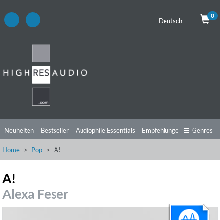
0
Deutsch
Neuheiten
Bestseller
Audiophile Essentials
Empfehlungen
Genres
Home
Pop
A!
Hörtipps
Top Alben
Angebote
Preorder
Vorschau
Free Sampler
Videos
A!
Alexa Feser