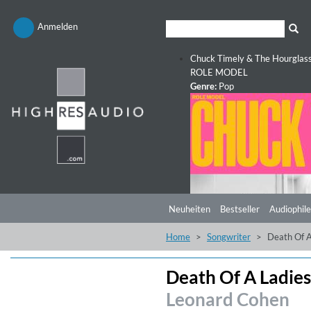
Anmelden
Chuck Timely & The Hourglas
ROLE MODEL
Genre:
Pop
Neuheiten
Bestseller
Audiophile
Home
Songwriter
Death Of A
Death Of A Ladie
Leonard Cohen