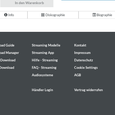
In den Warenkorb
Info
Diskographie
Biographie
oad Guide
Streaming Modelle
Kontakt
oad Manager
Streaming App
Impressum
- Download
Hilfe - Streaming
Datenschutz
 Download
FAQ - Streaming
Cookie Settings
Audiosysteme
AGB
Händler Login
Vertrag widerrufen
2