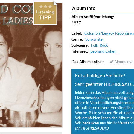
Album Info
Album Veröffentlichung:
1977
Label:
Columbia/Legacy Recordin
Genre:
Songwriter
Subgenre:
Folk-Rock
Interpret:
Leonard Cohen
Das Album enthält
Albumcove
Entschuldigen Sie bitte!
Sehr geehrter HIGH
RES
AUD
leider kann das Album zurzeit auf
Lizenzbeschränkungen nicht gekauf
offizielle Veröffentlichungstermin f
aktualisieren unsere Veröffentlich
Woche. Bitte schauen Sie ab und zu
Wir empfehlen Ihnen das Album auf
Wir bedanken uns für Ihr Verständ
Ihr, HIGH
RES
AUDIO