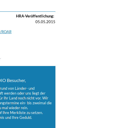
HRA-Veröffentlichung:
05.05.2015
gs/ROAR
r
IO Besucher,
grund von Länder- und
t werden oder uns liegt der
ür Ihr Land noch nicht vor. Wir
ungstermine ein- bis zweimal die
 mal wieder rein.
 Ihre Merkliste zu setzen.
nis und Ihre Geduld.