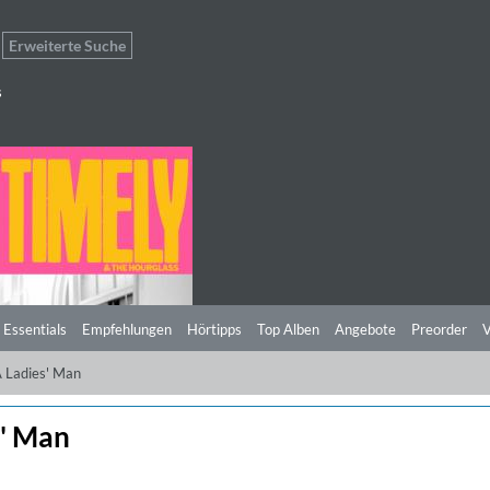
Erweiterte Suche
s
 Essentials
Empfehlungen
Hörtipps
Top Alben
Angebote
Preorder
V
 Ladies' Man
s' Man