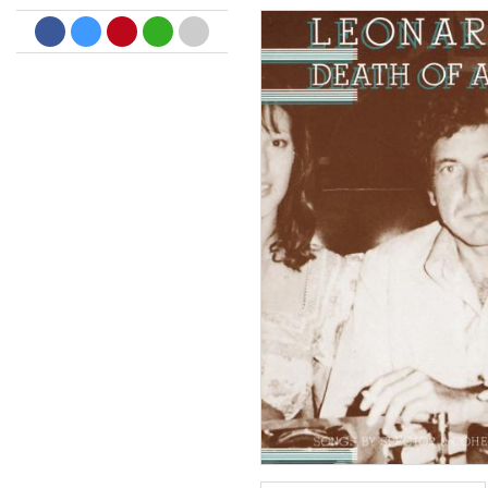
Dreamscapes II
Thomas Lemmer
Genre:
Electronic