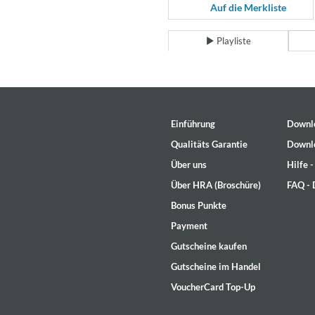
For All Your Flowers
Auf die Merkliste
Skuli Sverrisson & Bill Frisell
Genre:
Jazz
Playliste
Einführung
Downl
Qualitäts Garantie
Downl
Über uns
Hilfe 
Über HRA (Broschüre)
FAQ -
Bonus Punkte
Payment
Gutscheine kaufen
Gutscheine im Handel
VoucherCard Top-Up
Haydn: String Quartets, Vol. 2
Leipziger Streichquartett