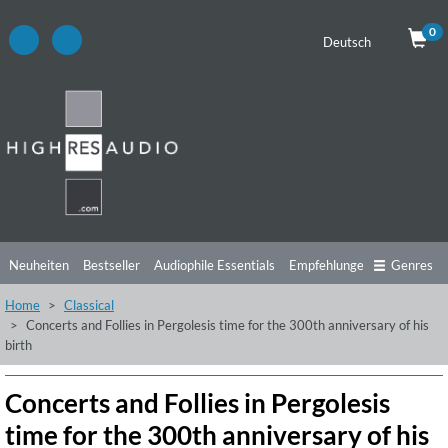
0
Deutsch
Neuheiten
Bestseller
Audiophile Essentials
Empfehlungen
Genres
Home
Classical
Hörtipps
Top Alben
Angebote
Preorder
Vorschau
Free Sampler
Concerts and Follies in Pergolesis time for the 300th anniversary of his
birth
Videos
Concerts and Follies in Pergolesis
time for the 300th anniversary of his