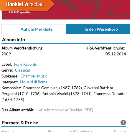
Auf die Merkliste
In den Warenkorb
Album Info
Album Veröffentlichung:
HRA-Veröffentlichung:
2009
05.12.2014
Label:
Fonè Records
Genre:
Classical
Subgenre:
Chamber Music
Interpret:
I Musici di Roma
Komponist:
Francesco Geminiani (1687-1762), Giovanni Battista
Pergolesi (1710-1736), Antonio Vivaldi (1678-1741), Francesco Durante
(1684-1755)
Das Album enthält
Albumcover
Booklet (PDF)
Formate & Preise
?
Format
Preis
Im Warenkorb
Kaufen