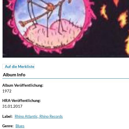
Auf die Merkliste
For All Your Flowers
Album Info
Skuli Sverrisson & Bill Frisell
Genre:
Jazz
Album Veröffentlichung:
1972
HRA-Veröffentlichung:
31.01.2017
Label:
Rhino Atlantic, Rhino Records
Genre:
Blues