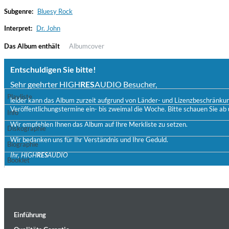
Subgenre:
Bluesy Rock
Interpret:
Dr. John
Das Album enthält
Albumcover
Entschuldigen Sie bitte!
Sehr geehrter HIGH
RES
AUDIO Besucher,
Playliste
leider kann das Album zurzeit aufgrund von Länder- und Lizenzbeschränkunge
Veröffentlichungstermine ein- bis zweimal die Woche. Bitte schauen Sie ab 
Haydn: String Quartets, Vol. 22
Info
Leipziger Streichquartett
Wir empfehlen Ihnen das Album auf Ihre Merkliste zu setzen.
Diskographie
Genre:
Classical
Wir bedanken uns für Ihr Verständnis und Ihre Geduld.
Biographie
Ihr, HIGH
RES
AUDIO
Booklet
Einführung