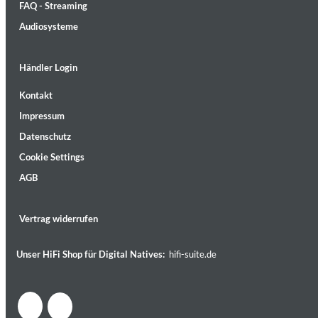
FAQ - Streaming
Audiosysteme
Händler Login
Kontakt
Lunaris
Impressum
Bruce Liu
Genre:
Classical
Datenschutz
Cookie Settings
AGB
Vertrag widerrufen
Unser HiFi Shop für Digital Natives:
hifi-suite.de