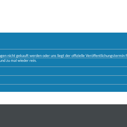
n nicht gekauft werden oder uns liegt der offizielle Veröffentlichungstermin fü
und zu mal wieder rein.