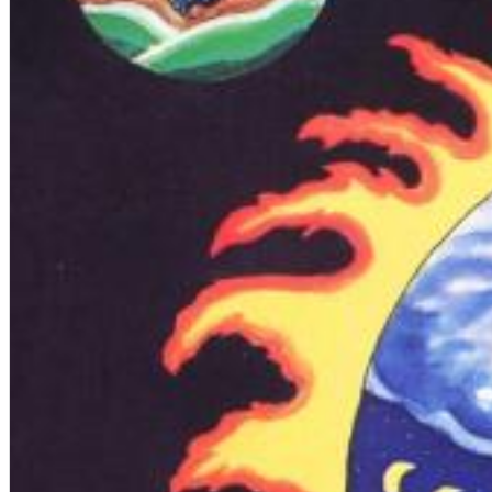
Chuck Timely & The Hourglass
ROLE MODEL
Genre:
Pop