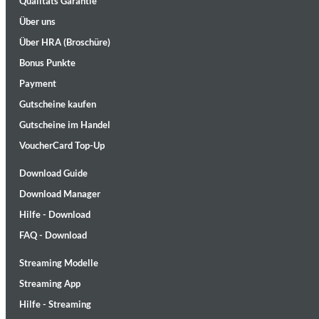
Qualitäts Garantie
Über uns
Über HRA (Broschüre)
Bonus Punkte
Payment
Gutscheine kaufen
Gutscheine im Handel
II Reworked
Kiasmos
VoucherCard Top-Up
Genre:
Electronic
Download Guide
Download Manager
Hilfe - Download
FAQ - Download
Streaming Modelle
Streaming App
Hilfe - Streaming