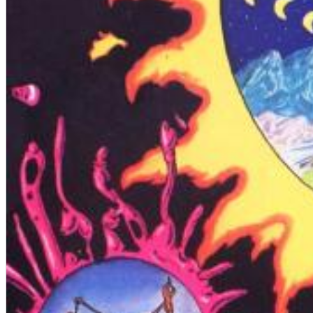
Dreamscapes II
Thomas Lemmer
Genre:
Electronic