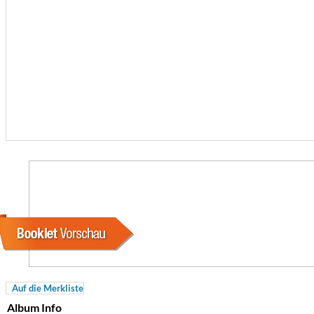
For All Your Flowers
Skuli Sverrisson & Bill Frisell
Genre:
Jazz
Auf die Merkliste
Album Info