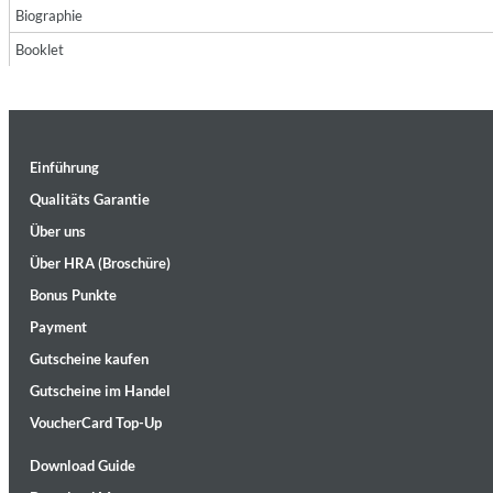
Biographie
Booklet
Einführung
II Reworked
Qualitäts Garantie
Kiasmos
Über uns
Genre:
Electronic
Über HRA (Broschüre)
Bonus Punkte
Payment
Gutscheine kaufen
Gutscheine im Handel
VoucherCard Top-Up
Download Guide