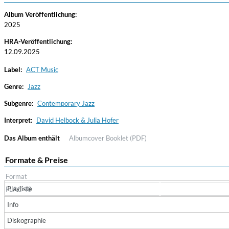
Album Veröffentlichung:
2025
HRA-Veröffentlichung:
12.09.2025
Label:
ACT Music
Genre:
Jazz
Subgenre:
Contemporary Jazz
Haydn: String Quartets, Vol. 22
Leipziger Streichquartett
Interpret:
David Helbock & Julia Hofer
Genre:
Classical
Das Album enthält
Albumcover
Booklet (PDF)
Formate & Preise
Format
Playliste
FLAC 48
Info
Diskographie