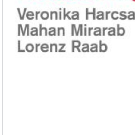
Chuck Timely & The Hourglass
ROLE MODEL
Genre:
Pop