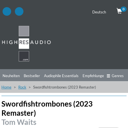
0
Deutsch
Neuheiten
Bestseller
Audiophile Essentials
Empfehlungen
Genres
Home
Rock
Swordfishtrombones (2023 Remaster)
Hörtipps
Top Alben
Angebote
Preorder
Vorschau
Free Sampler
Videos
Swordfishtrombones (2023
Remaster)
Tom Waits