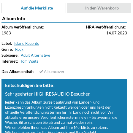
Auf die Merkliste
In den Warenkorb
Album Info
Album Veröffentlichung:
HRA-Veröffentlichung:
1983
14.07.2023
Label:
Island Records
Genre:
Rock
Subgenre:
Adult Alternative
Interpret:
Tom Waits
Das Album enthält
Albumcover
Entschuldigen Sie bitte!
Sehr geehrter HIGH
RES
AUDIO Besucher,
leider kann das Album zurzeit aufgrund von Länder- und
Lizenzbeschränkungen nicht gekauft werden oder uns liegt der
offizielle Veröffentlichungstermin für Ihr Land noch nicht vor. Wir
aktualisieren unsere Veröffentlichungstermine ein- bis zweimal die
Woche. Bitte schauen Sie ab und zu mal wieder rein.
Wir empfehlen Ihnen das Album auf Ihre Merkliste zu setzen.
Wir bedanken uns für Ihr Verständnis und Ihre Geduld.