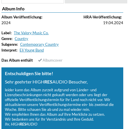
Album Info
Album Veröffentlichung:
HRA-Veröffentlichung:
2024
19.04.2024
Label:
The Valory Music Co.
Genre:
Country
Subgenre:
Contemporary Country
Interpret:
Eli Young Band
Das Album enthält
Albumcover
Entschuldigen Sie bitte!
Sehr geehrter HIGH
RES
AUDIO Besucher,
leider kann das Album zurzeit aufgrund von Länder- und
Lizenzbeschränkungen nicht gekauft werden oder uns liegt der
offizielle Veröffentlichungstermin für Ihr Land noch nicht vor. Wir
aktualisieren unsere Veröffentlichungstermine ein- bis zweimal die
Woche. Bitte schauen Sie ab und zu mal wieder rein.
Wir empfehlen Ihnen das Album auf Ihre Merkliste zu setzen.
Wir bedanken uns für Ihr Verständnis und Ihre Geduld.
Ihr, HIGH
RES
AUDIO