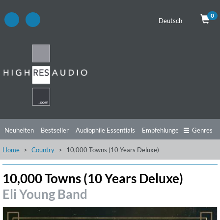
0
Deutsch
Neuheiten
Bestseller
Audiophile Essentials
Empfehlungen
Genres
Home
Country
10,000 Towns (10 Years Deluxe)
Hörtipps
Top Alben
Angebote
Preorder
Vorschau
Free Sampler
Videos
10,000 Towns (10 Years Deluxe)
Eli Young Band