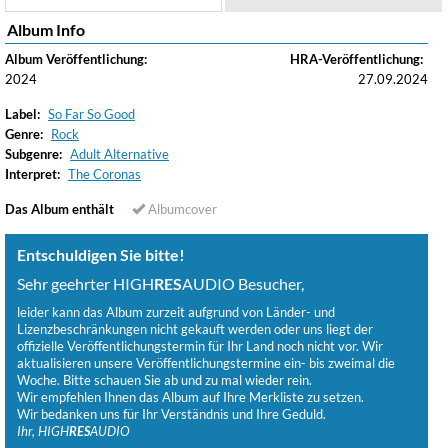
Album Info
Album Veröffentlichung:
HRA-Veröffentlichung:
2024
27.09.2024
Label:
So Far So Good
Genre:
Rock
Subgenre:
Adult Alternative
Interpret:
The Coronas
Das Album enthält
Albumcover
Entschuldigen Sie bitte!
Sehr geehrter HIGH
RES
AUDIO Besucher,
leider kann das Album zurzeit aufgrund von Länder- und
Lizenzbeschränkungen nicht gekauft werden oder uns liegt der
offizielle Veröffentlichungstermin für Ihr Land noch nicht vor. Wir
aktualisieren unsere Veröffentlichungstermine ein- bis zweimal die
Woche. Bitte schauen Sie ab und zu mal wieder rein.
Wir empfehlen Ihnen das Album auf Ihre Merkliste zu setzen.
Wir bedanken uns für Ihr Verständnis und Ihre Geduld.
Ihr, HIGH
RES
AUDIO