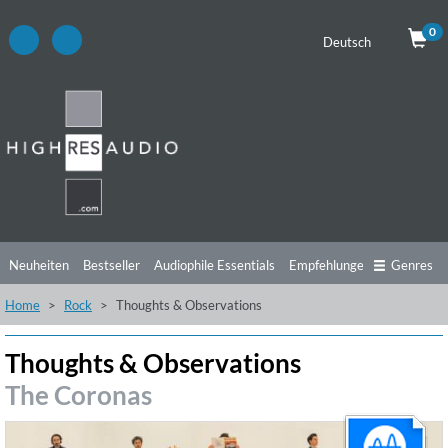
0
Deutsch
Neuheiten
Bestseller
Audiophile Essentials
Empfehlungen
Genres
Home
Rock
Thoughts & Observations
Hörtipps
Top Alben
Angebote
Preorder
Vorschau
Free Sampler
Videos
Thoughts & Observations
The Coronas