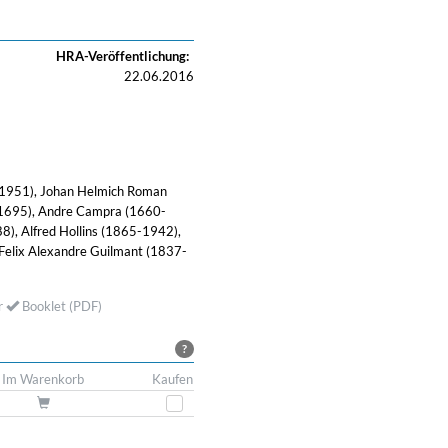
HRA-Veröffentlichung:
22.06.2016
 1951), Johan Helmich Roman
-1695), Andre Campra (1660-
), Alfred Hollins (1865-1942),
Felix Alexandre Guilmant (1837-
r
Booklet (PDF)
?
Im Warenkorb
Kaufen