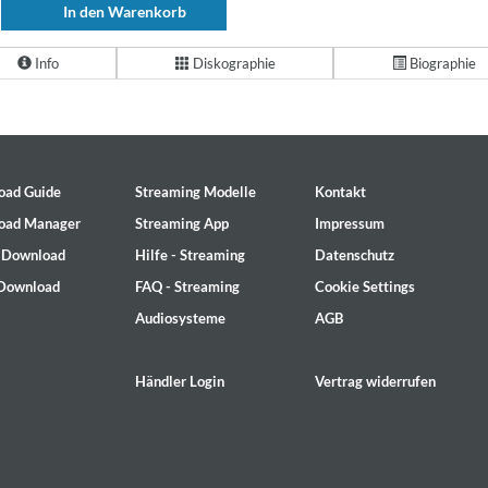
In den Warenkorb
Info
Diskographie
Biographie
oad Guide
Streaming Modelle
Kontakt
oad Manager
Streaming App
Impressum
- Download
Hilfe - Streaming
Datenschutz
 Download
FAQ - Streaming
Cookie Settings
Audiosysteme
AGB
Händler Login
Vertrag widerrufen
on)