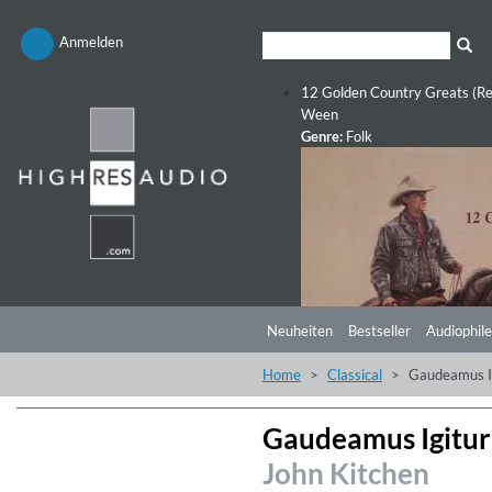
Anmelden
12 Golden Country Greats (Re
Ween
Genre:
Folk
Neuheiten
Bestseller
Audiophile
Home
Classical
Gaudeamus I
Gaudeamus Igitur
John Kitchen