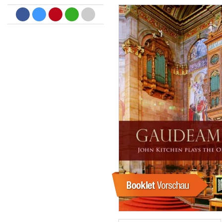
Big Band Bossa Nova (Remast
Stan Getz
Genre:
Jazz