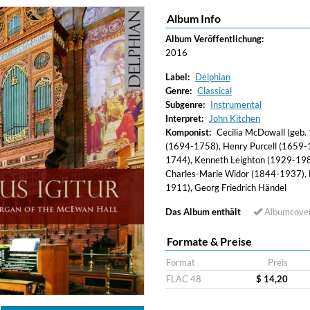
Album Info
ered)
Album Veröffentlichung:
2016
Label:
Delphian
Genre:
Classical
Subgenre:
Instrumental
Interpret:
John Kitchen
Komponist:
Cecilia McDowall (geb.
(1694-1758), Henry Purcell (1659
1744), Kenneth Leighton (1929-1988
Charles-Marie Widor (1844-1937), 
1911), Georg Friedrich Händel
Das Album enthält
Albumcove
Formate & Preise
Format
Preis
FLAC 48
$ 14,20