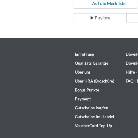
Coherence
Auf die Merkliste
Cindy Blackman Santana
Genre:
Jazz
Playliste
Einführung
Downl
Qualitäts Garantie
Downl
Über uns
Hilfe 
Über HRA (Broschüre)
FAQ -
Bonus Punkte
Payment
Gutscheine kaufen
Gutscheine im Handel
VoucherCard Top-Up
Convergence (Reference Editi
Malia, Boris Blank